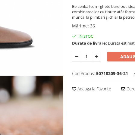
Be Lenka Icon - ghete barefoot idea
combinarea lor cu ținute atât formal
muncă, la plimbări și chiar la petrec
Mărime
:
36
IN STOC
Durata de livrare:
Durata estimată 
ADAUG
Cod Produs:
50718209-36-21
Adauga la Favorite
Cere 