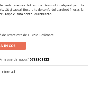
le pentru vremea de tranziție. Designul lor elegant permite
e, cât și casual. Bucura-te de confortul barefoot în oraș, la
eri. Talpă cusută pentru durabilitate.
de livrare este de 1–3 zile lucrătoare.
A IN COS
Ai nevoie de ajutor?
0733301122
informatii