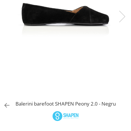
Sneakers
Șosete-pantofi
Șosete-pantofi
Reduceri
Reduceri
Balerini barefoot SHAPEN Peony 2.0 - Negru