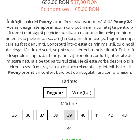
652,00 RON
587,00 RON
Economisesti:
65,00
RON
Îndrăgiții balerini
Peony
, acum în versiunea îmbunătățită
Peony
2.0
.
Același design atemporal, acum cu o potrivire îmbunătățită pentru o
fixare și mai sigură pe picior. Realizați cu atenție din piele premium
netedă sau piele întoarsă, aceștia surprind frumusețea bujorului după
care au fost denumiți. Concepuți într-o estetică minimalistă, cu o notă
de eleganță și lux discret, se potrivesc perfect cu orice ținută. Datorită
designului simplu, dar bine gândit, îți vor oferi confort și libertate de
mișcare naturală pe tot parcursul zilei. Fie că este vorba despre o zi la
birou, o seară în oraș sau un brunch relaxant cu prietenii, balerinii
Peony
promit un confort barefoot de neegalat, fără compromisuri.
Lățime
:
Regular
Wide (Lat)
Mărime
:
35
36
37
38
39
40
41
42
43
44