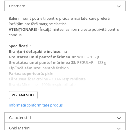
Descriere
Balerinii sunt potriviți pentru picioare mai late, care preferă
încălțăminte fără margine elastică.
ATENȚIONARE!
- Încălțămintea fashion nu este potrivită pentru
condus.
Specificații:
Branțuri detașabile incluse:
nu
Greutatea unui pantof mărimea 38:
WIDE – 132 g
Greutatea unui pantof mărimea 38:
REGULAR – 128 g
Tip încălțăminte:
pantofi fashion
Partea superioară:
piele
Căptușeală:
Microline – 100% respirabilitate
Branț:
Microline – 100% respirabilitate
Talpă:
cauciuc, 3 mm
Fabricat:
VEZI MAI MULT
în Uniunea Europeană
Informatii conformitate produs
Caracteristici
Ghid Mărimi