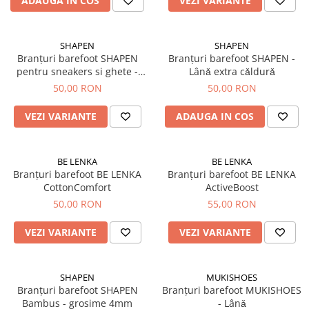
Sneakers
Șosete-pantofi
ADAUGA IN COS
VEZI VARIANTE
Șosete-pantofi
Reduceri
Reduceri
SHAPEN
SHAPEN
Branțuri barefoot SHAPEN
Branțuri barefoot SHAPEN -
pentru sneakers si ghete -
Lânǎ extra cǎldurǎ
grosime 3mm
50,00 RON
50,00 RON
VEZI VARIANTE
ADAUGA IN COS
BE LENKA
BE LENKA
Branțuri barefoot BE LENKA
Branțuri barefoot BE LENKA
CottonComfort
ActiveBoost
50,00 RON
55,00 RON
VEZI VARIANTE
VEZI VARIANTE
SHAPEN
MUKISHOES
Branțuri barefoot SHAPEN
Branțuri barefoot MUKISHOES
Bambus - grosime 4mm
- Lânǎ