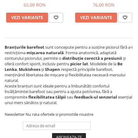
65,00 RON
76,00 RON
VEZI VARIANTE
VEZI VARIANTE
Branțurile barefoot
sunt concepute pentru a susține piciorul fără a-i
restricționa
mișcarea naturală
. Forma anatomică, adaptată
conturului piciorului, permite o
distribuție corectă a presiunii
și
oferă confort sporit, inclusiv pentru
picior lat
. Modelele de la
Be
Lenka
,
Mukishoes
și
Shapen
respectă principiile barefoot,
menținând libertatea de mișcare și flexibilitatea necesară mersului
natural.
Aceste branțuri sunt ideale pentru a îmbunătăți confortul
încălțămintei barefoot sau pentru a ajusta potrivirea, fără a
compromite
flexibilitatea tălpii
sau
feedback-ul senzorial
esențial
unui mers sănătos și natural.
Newsletter
Nu rata ofertele si promotiile noastre