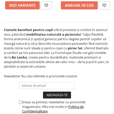
Sneakers
Șosete-pantofi
VEZI VARIANTE
ADAUGA IN COS
Șosete-pantofi
Reduceri
Reduceri
Cizmele
barefoot pentru copii
oferă protecție și confort în sezonul
rece, păstrând
mobilitatea naturală a piciorului
. Talpa flexibilă,
forma anatomică și spațiul generos pentru degete permit copiilor să
meargă natural și să-și dezvolte musculatura picioarelor fără restricții.
Aceste cizme sunt ideale și pentru copii cu
picior lat
, oferind libertate
și confort pe tot parcursul zilei. La Footshape Studio vei găsi modele
de la
Be Lenka
, create pentru durabilitate, materiale premium și
adaptabilitate la activitățile zilnice ale celor mici – de la joacă în parc, la
plimbări și explorări urbane.
Newsletter
Nu rata ofertele si promotiile noastre
Vreau sa primesc newsletter cu promotiile
magazinului. Afla mai multe in
Politica de
Confidentialitate