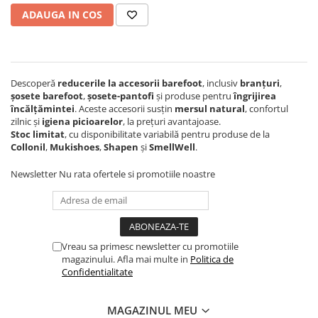
Sneakers
Șosete-pantofi
ADAUGA IN COS
Șosete-pantofi
Reduceri
Reduceri
Descoperă
reducerile la accesorii barefoot
, inclusiv
branțuri
,
șosete barefoot
,
șosete-pantofi
și produse pentru
îngrijirea
încălțămintei
. Aceste accesorii susțin
mersul natural
, confortul
zilnic și
igiena picioarelor
, la prețuri avantajoase.
Stoc limitat
, cu disponibilitate variabilă pentru produse de la
Collonil
,
Mukishoes
,
Shapen
și
SmellWell
.
Newsletter
Nu rata ofertele si promotiile noastre
Vreau sa primesc newsletter cu promotiile
magazinului. Afla mai multe in
Politica de
Confidentialitate
MAGAZINUL MEU