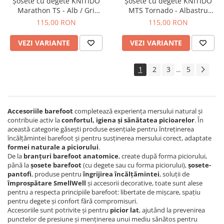
Șosete cu degete KNITIDO
Șosete cu degete KNITIDO
Marathon TS - Alb / Gri
MTS Tornado - Albastru
argintiu
mandarin / Portocaliu
115,00 RON
115,00 RON
VEZI VARIANTE
VEZI VARIANTE
1
2
3
5
...
Accesoriile
barefoot
completează experiența mersului natural și
contribuie activ la
confortul, igiena și sănătatea picioarelor
. În
această categorie găsești produse esențiale pentru întreținerea
încălțămintei barefoot și pentru susținerea mersului corect, adaptate
formei naturale a piciorului
.
De la
branțuri barefoot anatomice
, create după forma piciorului,
până la
șosete barefoot
(cu degete sau cu forma piciorului),
șosete-
pantofi
, produse pentru
îngrijirea încălțămintei
, soluții de
împrospătare SmellWell
și accesorii decorative, toate sunt alese
pentru a respecta principiile barefoot: libertate de mișcare, spațiu
pentru degete și confort fără compromisuri.
Accesoriile sunt potrivite și pentru
picior lat
, ajutând la prevenirea
punctelor de presiune și menținerea unui mediu sănătos pentru