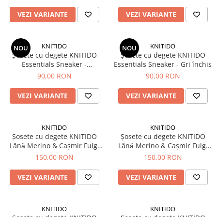
VEZI VARIANTE
VEZI VARIANTE
KNITIDO
KNITIDO
NOU
NOU
Șosete cu degete KNITIDO
Șosete cu degete KNITIDO
Essentials Sneaker -
Essentials Sneaker - Gri închis
Bleumarin
90,00 RON
90,00 RON
VEZI VARIANTE
VEZI VARIANTE
KNITIDO
KNITIDO
Șosete cu degete KNITIDO
Șosete cu degete KNITIDO
Lânǎ Merino & Cașmir Fulgi
Lânǎ Merino & Cașmir Fulgi
de zǎpadǎ - Antracit /
de zǎpadǎ - Bej / Albastru
150,00 RON
150,00 RON
Albastru deschis
VEZI VARIANTE
VEZI VARIANTE
KNITIDO
KNITIDO