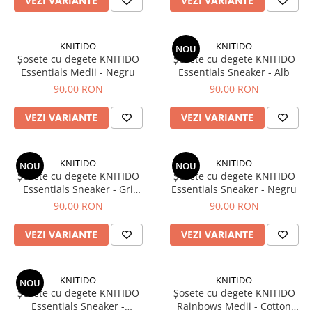
Sneakers
Șosete-pantofi
VEZI VARIANTE
VEZI VARIANTE
Șosete-pantofi
Reduceri
Reduceri
KNITIDO
KNITIDO
NOU
Șosete cu degete KNITIDO
Șosete cu degete KNITIDO
Essentials Medii - Negru
Essentials Sneaker - Alb
90,00 RON
90,00 RON
VEZI VARIANTE
VEZI VARIANTE
KNITIDO
KNITIDO
NOU
NOU
Șosete cu degete KNITIDO
Șosete cu degete KNITIDO
Essentials Sneaker - Gri
Essentials Sneaker - Negru
albăstrui
90,00 RON
90,00 RON
VEZI VARIANTE
VEZI VARIANTE
KNITIDO
KNITIDO
NOU
Șosete cu degete KNITIDO
Șosete cu degete KNITIDO
Essentials Sneaker -
Rainbows Medii - Cotton