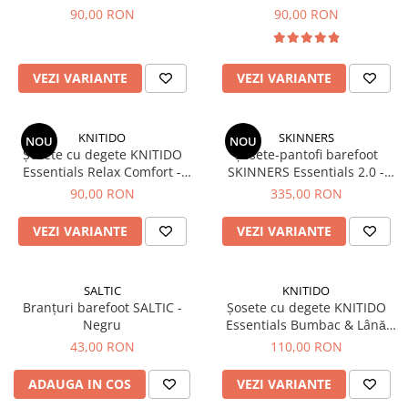
Portocaliu
Candy
90,00 RON
90,00 RON
VEZI VARIANTE
VEZI VARIANTE
KNITIDO
SKINNERS
NOU
NOU
Șosete cu degete KNITIDO
Șosete-pantofi barefoot
Essentials Relax Comfort -
SKINNERS Essentials 2.0 -
Negru
Concrete
90,00 RON
335,00 RON
VEZI VARIANTE
VEZI VARIANTE
SALTIC
KNITIDO
Branțuri barefoot SALTIC -
Șosete cu degete KNITIDO
Negru
Essentials Bumbac & Lânǎ
Merino Medii - Albastru închis
43,00 RON
110,00 RON
ADAUGA IN COS
VEZI VARIANTE