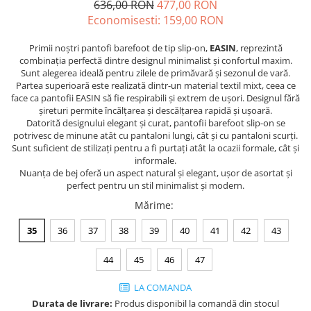
636,00 RON
477,00 RON
Economisesti:
159,00
RON
Primii noștri pantofi barefoot de tip slip-on,
EASIN
, reprezintă
combinația perfectă dintre designul minimalist și confortul maxim.
Sunt alegerea ideală pentru zilele de primăvară și sezonul de vară.
Partea superioară este realizată dintr-un material textil mixt, ceea ce
face ca pantofii EASIN să fie respirabili și extrem de ușori. Designul fără
șireturi permite încălțarea și descălțarea rapidă și ușoară.
Datorită designului elegant și curat, pantofii barefoot slip-on se
potrivesc de minune atât cu pantaloni lungi, cât și cu pantaloni scurți.
Sunt suficient de stilizați pentru a fi purtați atât la ocazii formale, cât și
informale.
Nuanța de bej oferă un aspect natural și elegant, ușor de asortat și
perfect pentru un stil minimalist și modern.
Mărime
:
35
36
37
38
39
40
41
42
43
44
45
46
47
LA COMANDA
Durata de livrare:
Produs disponibil la comandă din stocul