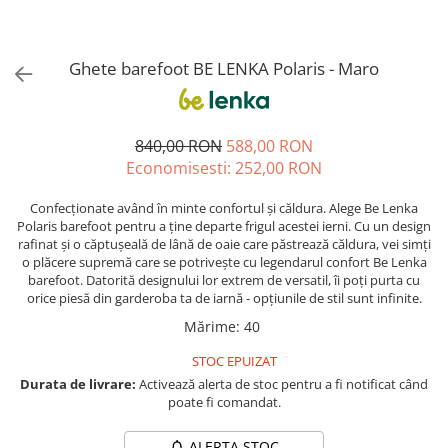
Sneakers
Șosete-pantofi
Șosete-pantofi
Reduceri
Reduceri
Ghete barefoot BE LENKA Polaris - Maro
840,00 RON
588,00 RON
Economisesti:
252,00
RON
Confecționate având în minte confortul și căldura. Alege Be Lenka
Polaris barefoot pentru a ține departe frigul acestei ierni. Cu un design
rafinat și o căptușeală de lână de oaie care păstrează căldura, vei simți
o plăcere supremă care se potrivește cu legendarul confort Be Lenka
barefoot. Datorită designului lor extrem de versatil, îi poți purta cu
orice piesă din garderoba ta de iarnă - opțiunile de stil sunt infinite.
Mărime
:
40
STOC EPUIZAT
Durata de livrare:
Activează alerta de stoc pentru a fi notificat când
poate fi comandat.
ALERTA STOC