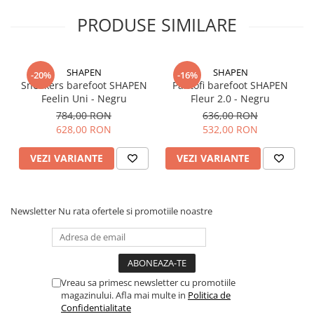
Caracteristici ale încălțămintei barefoot
:
Zona degetelor largă, anatomică, care respectă forma
PRODUSE SIMILARE
piciorului
Talpă ultra-flexibilă
Zero drop (talpă plată de la călcâi la vârf)
Greutate mică
SHAPEN
SHAPEN
-20%
-16%
Tip: Pantofi barefoot pentru mers pe jos
Sneakers barefoot SHAPEN
Pantofi barefoot SHAPEN
Feelin Uni - Negru
Fleur 2.0 - Negru
784,00 RON
636,00 RON
628,00 RON
532,00 RON
VEZI VARIANTE
VEZI VARIANTE
Newsletter
Nu rata ofertele si promotiile noastre
Vreau sa primesc newsletter cu promotiile
magazinului. Afla mai multe in
Politica de
Confidentialitate