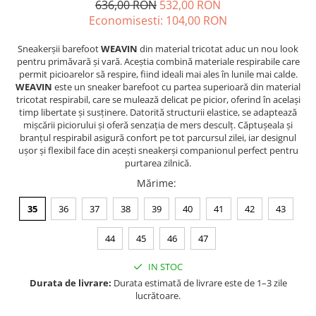
636,00 RON
532,00 RON
Economisesti:
104,00
RON
Sneakerșii barefoot
WEAVIN
din material tricotat aduc un nou look
pentru primăvară și vară. Aceștia combină materiale respirabile care
permit picioarelor să respire, fiind ideali mai ales în lunile mai calde.
WEAVIN
este un sneaker barefoot cu partea superioară din material
tricotat respirabil, care se mulează delicat pe picior, oferind în același
timp libertate și susținere. Datorită structurii elastice, se adaptează
mișcării piciorului și oferă senzația de mers desculț. Căptușeala și
branțul respirabil asigură confort pe tot parcursul zilei, iar designul
ușor și flexibil face din acești sneakerși companionul perfect pentru
purtarea zilnică.
Mărime
:
35
36
37
38
39
40
41
42
43
44
45
46
47
IN STOC
Durata de livrare:
Durata estimată de livrare este de 1–3 zile
lucrătoare.