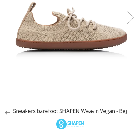
Sneakers
Șosete-pantofi
Șosete-pantofi
Reduceri
Reduceri
Sneakers barefoot SHAPEN Weavin Vegan - Bej