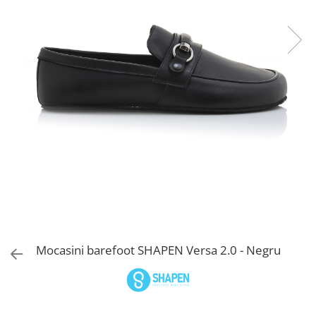
Sneakers
Șosete-pantofi
Șosete-pantofi
Reduceri
Reduceri
Mocasini barefoot SHAPEN Versa 2.0 - Negru