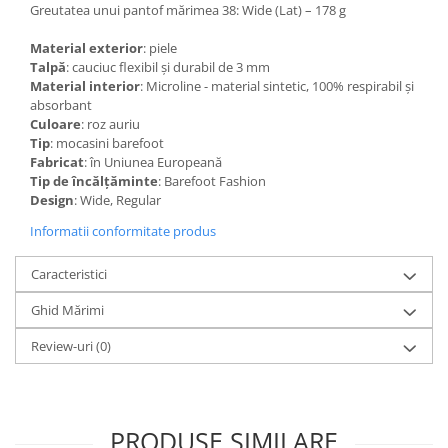
Greutatea unui pantof mărimea 38: Wide (Lat) – 178 g
Material exterior
: piele
Talpă
: cauciuc flexibil și durabil de 3 mm
Material interior
: Microline - material sintetic, 100% respirabil și
absorbant
Culoare
: roz auriu
Tip
: mocasini barefoot
Fabricat
: în Uniunea Europeană
Tip de încălțăminte
: Barefoot Fashion
Design
: Wide, Regular
Informatii conformitate produs
Caracteristici
Ghid Mărimi
Review-uri
(0)
PRODUSE SIMILARE