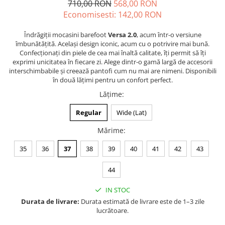
710,00 RON
568,00 RON
Economisesti:
142,00
RON
Îndrăgiții mocasini barefoot
Versa 2.0
, acum într-o versiune
îmbunătățită. Același design iconic, acum cu o potrivire mai bună.
Confecționați din piele de cea mai înaltă calitate, îți permit să îți
exprimi unicitatea în fiecare zi. Alege dintr-o gamă largă de accesorii
interschimbabile și creează pantofi cum nu mai are nimeni. Disponibili
în două lățimi pentru un confort perfect.
Lățime
:
Regular
Wide (Lat)
Mărime
:
35
36
37
38
39
40
41
42
43
44
IN STOC
Durata de livrare:
Durata estimată de livrare este de 1–3 zile
lucrătoare.