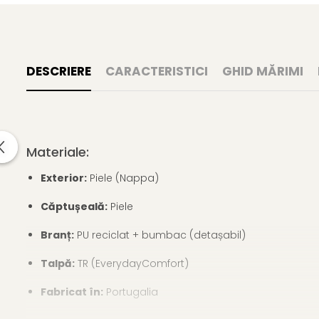
DESCRIERE
CARACTERISTICI
GHID MĂRIMI
Materiale:
Exterior:
Piele (Nappa)
Căptușeală:
Piele
Branț:
PU reciclat + bumbac (detașabil)
Talpă:
TR (EverydayComfort)
Fabricat în:
Portugalia