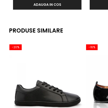
ADAUGA IN COS
Aderență potrivită pentru mișcare pe tot parcursul zilei
PRODUSE SIMILARE
-20%
-16%