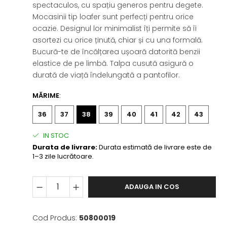
spectaculos, cu spațiu generos pentru degete.
Mocasinii tip loafer sunt perfecți pentru orice
ocazie. Designul lor minimalist îți permite să îi
asortezi cu orice ținută, chiar și cu una formală.
Bucură-te de încălțarea ușoară datorită benzii
elastice de pe limbă. Talpa cusută asigură o
durată de viață îndelungată a pantofilor.
MĂRIME
:
36
37
38
39
40
41
42
43
IN STOC
Durata de livrare:
Durata estimată de livrare este de
1–3 zile lucrătoare.
ADAUGA IN COS
Cod Produs:
50800019