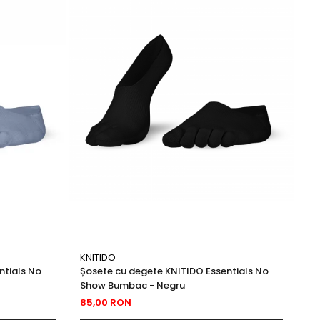
KNITIDO
SM
ntials No
Șosete cu degete KNITIDO Essentials No
Sm
Show Bumbac - Negru
71
85,00 RON