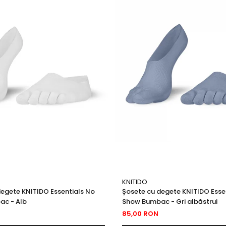
 Toamnă
KNITIDO
rezistent în timp
degete KNITIDO Essentials No
Șosete cu degete KNITIDO Esse
c - Alb
Show Bumbac - Gri albăstrui
85,00 RON
ună prin drenarea apei