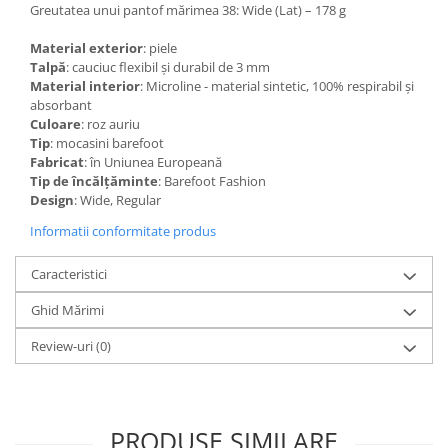
Greutatea unui pantof mărimea 38: Wide (Lat) – 178 g
Material exterior
: piele
Talpă
: cauciuc flexibil și durabil de 3 mm
Material interior
: Microline - material sintetic, 100% respirabil și
absorbant
Culoare
: roz auriu
Tip
: mocasini barefoot
Fabricat
: în Uniunea Europeană
Tip de încălțăminte
: Barefoot Fashion
Design
: Wide, Regular
Informatii conformitate produs
Caracteristici
Ghid Mărimi
Review-uri
(0)
PRODUSE SIMILARE