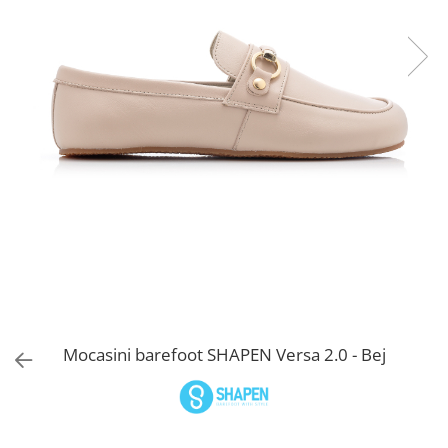
Sneakers
Șosete-pantofi
Șosete-pantofi
Reduceri
Reduceri
Mocasini barefoot SHAPEN Versa 2.0 - Bej