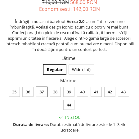
710,00 RON
568,00 RON
Economisesti:
142,00
RON
Îndrăgiții mocasini barefoot
Versa 2.0
, acum într-o versiune
îmbunătățită. Același design iconic, acum cu o potrivire mai bună.
Confecționați din piele de cea mai înaltă calitate, îți permit să îți
exprimi unicitatea în fiecare zi. Alege dintr-o gamă largă de accesorii
interschimbabile și creează pantofi cum nu mai are nimeni. Disponibili
în două lățimi pentru un confort perfect.
Lățime
:
Regular
Wide (Lat)
Mărime
:
35
36
37
38
39
40
41
42
43
44
IN STOC
Durata de livrare:
Durata estimată de livrare este de 1–3 zile
lucrătoare.