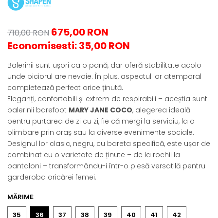
675,00 RON
710,00 RON
Economisesti:
35,00
RON
Balerinii sunt ușori ca o pană, dar oferă stabilitate acolo
unde piciorul are nevoie. În plus, aspectul lor atemporal
completează perfect orice ținută.
Eleganți, confortabili și extrem de respirabili – aceștia sunt
balerinii barefoot
MARY JANE COCO
, alegerea ideală
pentru purtarea de zi cu zi, fie că mergi la serviciu, la o
plimbare prin oraș sau la diverse evenimente sociale.
Designul lor clasic, negru, cu bareta specifică, este ușor de
combinat cu o varietate de ținute – de la rochii la
pantaloni – transformându-i într-o piesă versatilă pentru
garderoba oricărei femei.
MĂRIME
:
35
36
37
38
39
40
41
42