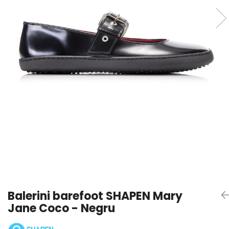
Sneakers
Șosete-pantofi
Șosete-pantofi
Reduceri
Reduceri
Balerini barefoot SHAPEN Mary
Jane Coco - Negru