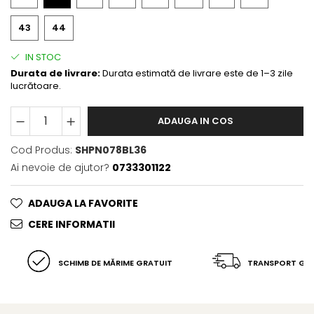
43
44
IN STOC
Durata de livrare:
Durata estimată de livrare este de 1–3 zile
lucrătoare.
ADAUGA IN COS
Cod Produs:
SHPN078BL36
Ai nevoie de ajutor?
0733301122
ADAUGA LA FAVORITE
CERE INFORMATII
SCHIMB DE MĂRIME GRATUIT
TRANSPORT GR