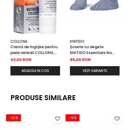
COLLONIL
KNITIDO
Cremǎ de îngrijire pentru
Șosete cu degete
piele netedǎ COLLONIL
KNITIDO Essentials No
Waterstop Colours 75 ml
Show Bumbac - Gri
42,00 RON
85,00 RON
incolor
albăstrui
ADAUGA IN COS
VEZI VARIANTE
PRODUSE SIMILARE
-20%
-16%