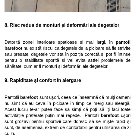
8. Risc redus de monturi și deformări ale degetelor
Datorită zonei interioare spațioase și mai largi, în 
pantofi 
barefoot
 nu există riscul ca degetele de la picioare să fie strivite 
sau presate. degetele vor sta în poziția corectă și pot fi întinse 
pentru o stabilitate sporită și vei evita astfel problemele de 
sănătate, cum ar fi monturi și deformări ale degetelor.
9. Rapiditate și confort în alergare 
Pantofii 
barefoot
 sunt ușori, ceea ce înseamnă că mulți oameni 
nu simt că au ceva în picioare în timp ce merg sau aleargă. 
Acest lucru te-ar putea face să simți că poți să îți faci toate 
activitățile preferate puțin mai repede.
 Pantofii 
barefoot
 ușori 
sunt grozavi pentru sportivii care doresc să se miște rapid și 
sunt, de asemenea, extrem de confortabili pentru utilizarea de zi 
cu zi.