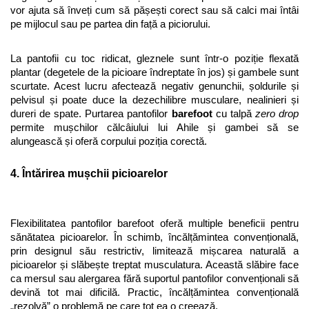
vor ajuta să înveți cum să pășești corect sau să calci mai întâi 
pe mijlocul sau pe partea din față a piciorului. 
La pantofii cu toc ridicat, gleznele sunt într-o poziție flexată 
plantar (degetele de la picioare îndreptate în jos) și gambele sunt 
scurtate. Acest lucru afectează negativ genunchii, șoldurile și 
pelvisul și poate duce la dezechilibre musculare, nealinieri și 
dureri de spate. Purtarea pantofilor 
barefoot
 cu talpă 
zero drop
permite mușchilor călcâiului lui Ahile și gambei să se 
alungească și oferă corpului poziția corectă.
4. Întărirea mușchii picioarelor
Flexibilitatea pantofilor barefoot oferă multiple beneficii pentru 
sănătatea picioarelor. În schimb, încălțămintea convențională, 
prin designul său restrictiv, limitează mișcarea naturală a 
picioarelor și slăbește treptat musculatura. Această slăbire face 
ca mersul sau alergarea fără suportul pantofilor convenționali să 
devină tot mai dificilă. Practic, încălțămintea convențională 
„rezolvă” o problemă pe care tot ea o creează.