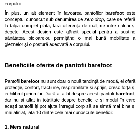
corpului. 
În plus, un alt element în favoarea pantofilor 
barefoot
 este 
conceptul cunoscut sub denumirea de 
zero drop
, care se referă 
la talpa complet plată, fără diferență de înălțime între călcâi și 
degete. Acest design este gândit special pentru a susține 
sănătatea picioarelor, permițând o mai bună mobilitate a 
gleznelor și o postură adecvată a corpului.
Beneficiile oferite de pantofii barefoot
Pantofii 
barefoot
 nu sunt doar o nouă tendință de modă, ei oferă 
protecție, confort, tracțiune, respirabilitate și sprijin, cresc forța și 
echilibrul piciorului. Dacă ai aflat despre acești pantofi 
barefoot
, 
dar nu ai aflat în totalitate despre beneficiile și modul în care 
acești pantofii îți pot ajuta întregul corp să se simtă mai bine și 
mai aliniat, iată 10 dintre cele mai cunoscute beneficii:
1. Mers natural