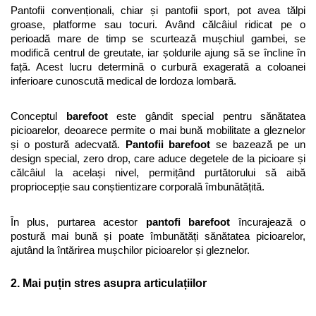
Pantofii convenționali, chiar și pantofii sport, pot avea tălpi 
groase, platforme sau tocuri. Având călcâiul ridicat pe o 
perioadă mare de timp se scurtează mușchiul gambei, se 
modifică centrul de greutate, iar șoldurile ajung să se încline în 
față. Acest lucru determină o curbură exagerată a coloanei 
inferioare cunoscută medical de lordoza lombară.
Conceptul 
barefoot
 este gândit special pentru sănătatea 
picioarelor, deoarece permite o mai bună mobilitate a gleznelor 
și o postură adecvată. 
Pantofii barefoot 
se bazează pe un 
design special, zero drop, care aduce degetele de la picioare și 
călcâiul la același nivel, permițând purtătorului să aibă 
propriocepție sau conștientizare corporală îmbunătățită. 
În plus, purtarea acestor 
pantofi barefoot
 încurajează o 
postură mai bună și poate îmbunătăți sănătatea picioarelor, 
ajutând la întărirea mușchilor picioarelor și gleznelor.
2. Mai puțin stres asupra articulațiilor