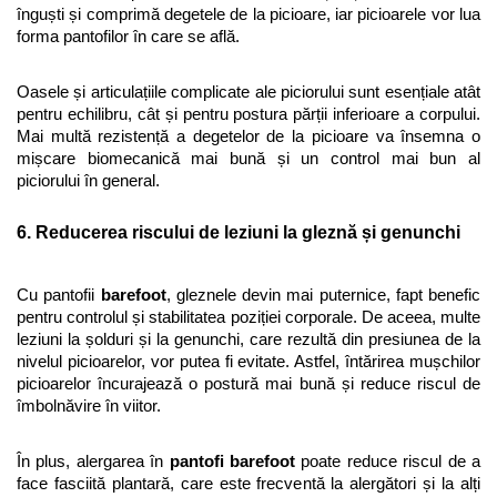
înguști și comprimă degetele de la picioare, iar picioarele vor lua 
forma pantofilor în care se află.
Oasele și articulațiile complicate ale piciorului sunt esențiale atât 
pentru echilibru, cât și pentru postura părții inferioare a corpului. 
Mai multă rezistență a degetelor de la picioare va însemna o 
mișcare biomecanică mai bună și un control mai bun al 
piciorului în general. 
6. Reducerea riscului de leziuni la gleznă și genunchi
Cu pantofii 
barefoot
, gleznele devin mai puternice, fapt benefic 
pentru controlul și stabilitatea poziției corporale. De aceea, multe 
leziuni la șolduri și la genunchi, care rezultă din presiunea de la 
nivelul picioarelor, vor putea fi evitate. Astfel, întărirea mușchilor 
picioarelor încurajează o postură mai bună și reduce riscul de 
îmbolnăvire în viitor.
În plus, alergarea în 
pantofi barefoot
 poate reduce riscul de a 
face fasciită plantară, care este frecventă la alergători și la alți 