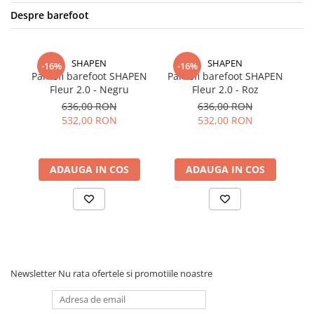
Despre barefoot
SHAPEN
SHAPEN
-16%
-16%
Pantofi barefoot SHAPEN
Pantofi barefoot SHAPEN
Fleur 2.0 - Negru
Fleur 2.0 - Roz
SH
636,00 RON
636,00 RON
532,00 RON
532,00 RON
ADAUGA IN COS
ADAUGA IN COS
Newsletter
Nu rata ofertele si promotiile noastre