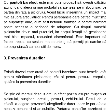
Cu 
pantofi barefoot
 este mai puțin probabil să lovești călcâiul 
atunci când alergi și mai probabil să aterizezi pe mijlocul sau pe 
partea din față a piciorului. Acest lucru înseamnă un impact mai 
mic asupra articulațiilor. Pentru persoanele care petrec mult timp 
pe suprafețe dure, cum ar fi betonul, tranziția la pantofi barefoot 
poate necesita o perioadă de adaptare. Cu timpul, mușchii 
picioarelor devin mai puternici, iar corpul învață să gestioneze 
mai bine impactul, reducând disconfortul. Este important să 
începi treptat, cu sesiuni mai scurte, și să permiți picioarelor să 
se obișnuiască cu noul stil de mers.
3. Prevenirea durerilor
Există dovezi care arată că pantofii 
barefoot,
 sunt benefici atât 
pentru sănătatea picioarelor, cât și pentru postura corpului, 
ajutând la prevenirea durerilor. 
Se știe că mersul desculț are un efect pozitiv asupra mușchilor 
piciorului, susținerii arcului, posturii, echilibrului. Pasul de la 
călcâi la degete provoacă alergătorilor dureri care le pot afecta 
negativ genunchii și articulațiile. Purtarea pantofilor 
barefoot
 te 