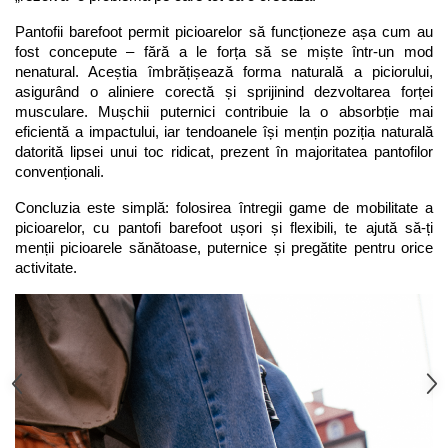
Pantofii barefoot permit picioarelor să funcționeze așa cum au 
fost concepute – fără a le forța să se miște într-un mod 
nenatural. Aceștia îmbrățișează forma naturală a piciorului, 
asigurând o aliniere corectă și sprijinind dezvoltarea forței 
musculare. Mușchii puternici contribuie la o absorbție mai 
eficientă a impactului, iar tendoanele își mențin poziția naturală 
datorită lipsei unui toc ridicat, prezent în majoritatea pantofilor 
convenționali.
Concluzia este simplă: folosirea întregii game de mobilitate a 
picioarelor, cu pantofi barefoot ușori și flexibili, te ajută să-ți 
menții picioarele sănătoase, puternice și pregătite pentru orice 
activitate.