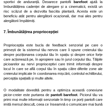
sportivi de anduranță. Deoarece pantofii 
barefoot
 ajută la 
îmbunătățirea cadenței de alergare și a cinematicii, există un 
risc scăzut de a dezvolta fasciita plantară. Acesta este un 
beneficiu atât pentru alergătorii ocazionali, dar mai ales pentru 
alergătorii împătimiți.
7. Îmbunătățirea propriocepției
Propriocepția este bucla de feedback senzorial pe care o 
primești de la sistemul tău nervos care îi spune creierului tău 
despre poziționarea corpului tău în spațiu și despre orice forțe 
care acționează pe, în apropiere sau în jurul corpului tău. Tălpile 
picioarelor au nervi proprioceptivi care trimit informații despre 
locul în care se află corpul tău în spațiu către diferite zone ale 
creierului implicate în coordonarea mișcării, controlul echilibrului, 
percepția spațială și multe altele.
O modalitate dovedită pentru a optimiza această conexiune 
picior-creier este purtarea de 
pantofi barefoot
. Piciorul tău va 
primi mai multe informații senzoriale în timp ce porți pantofi care 
imită mersul desculț, ceea ce înseamnă o comunicare mai bună 