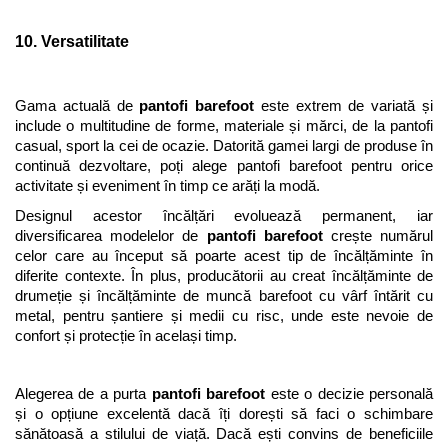
10. Versatilitate
Gama actuală de 
pantofi barefoot
 este extrem de variată și 
include o multitudine de forme, materiale și mărci, de la pantofi 
casual, sport la cei de ocazie. Datorită gamei largi de produse în 
continuă dezvoltare, poți alege pantofi barefoot pentru orice 
activitate și eveniment în timp ce arăți la modă. 
Designul acestor încălțări evoluează permanent, iar 
diversificarea modelelor de 
pantofi barefoot
 crește numărul 
celor care au început să poarte acest tip de încălțăminte în 
diferite contexte. În plus, producătorii au creat încălțăminte de 
drumeție și încălțăminte de muncă barefoot cu vârf întărit cu 
metal, pentru șantiere și medii cu risc, unde este nevoie de 
confort și protecție în același timp.
Alegerea de a purta 
pantofi barefoot
 este o decizie personală 
și o opțiune excelentă dacă îți dorești să faci o schimbare 
sănătoasă a stilului de viață. Dacă ești convins de beneficiile 