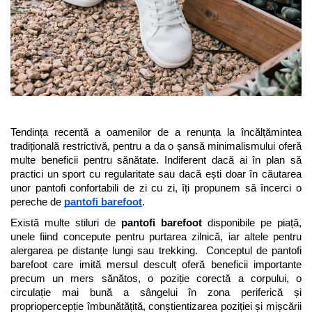
Sneakers
Șosete-pantofi
Șosete-pantofi
Reduceri
Reduceri
Tendința recentă a oamenilor de a renunța la încălțămintea 
tradițională restrictivă, pentru a da o șansă minimalismului oferă 
multe beneficii pentru sănătate. Indiferent dacă ai în plan să 
practici un sport cu regularitate sau dacă ești doar în căutarea 
unor pantofi confortabili de zi cu zi, îți propunem să încerci o 
pereche de 
pantofi barefoot
.
Există multe stiluri de 
pantofi barefoot
 disponibile pe piață, 
unele fiind concepute pentru purtarea zilnică, iar altele pentru 
alergarea pe distanțe lungi sau trekking.  Conceptul de pantofi 
barefoot care imită mersul desculț oferă beneficii importante 
precum un mers sănătos, o poziție corectă a corpului, o 
circulație mai bună a sângelui în zona periferică și 
propriopercepție îmbunătățită, conștientizarea poziției și mișcării 