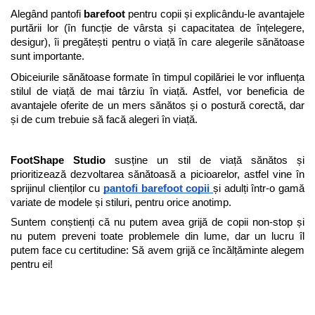
Alegând pantofi 
barefoot
 pentru copii și explicându-le avantajele 
purtării lor (în funcție de vârsta și capacitatea de înțelegere, 
desigur), îi pregătești pentru o viață în care alegerile sănătoase 
sunt importante. 
Obiceiurile sănătoase formate în timpul copilăriei le vor influența 
stilul de viață de mai târziu în viață. Astfel, vor beneficia de 
avantajele oferite de un mers sănătos și o postură corectă, dar 
și de cum trebuie să facă alegeri în viață.
FootShape Studio
 susține un stil de viață sănătos și 
prioritizează dezvoltarea sănătoasă a picioarelor, astfel vine în 
sprijinul clienților cu 
pantofi barefoot copii
și adulți într-o gamă 
variate de modele și stiluri, pentru orice anotimp.
Suntem conștienți că nu putem avea grijă de copii non-stop și 
nu putem preveni toate problemele din lume, dar un lucru îl 
putem face cu certitudine: Să avem grijă ce încălțăminte alegem 
pentru ei! 