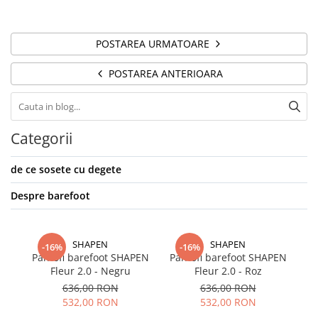
POSTAREA URMATOARE
POSTAREA ANTERIOARA
Categorii
de ce sosete cu degete
Despre barefoot
SHAPEN
SHAPEN
-16%
-16%
Pantofi barefoot SHAPEN
Pantofi barefoot SHAPEN
Fleur 2.0 - Negru
Fleur 2.0 - Roz
SH
636,00 RON
636,00 RON
532,00 RON
532,00 RON