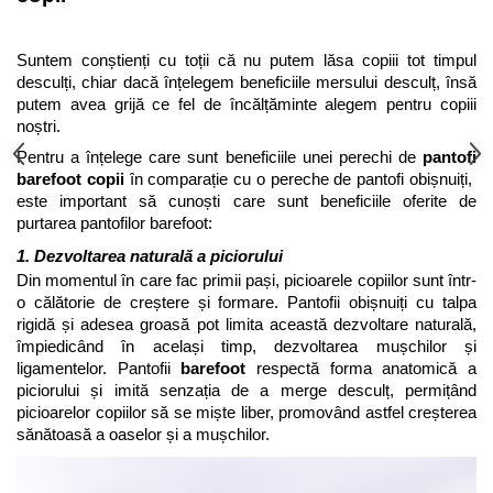
Suntem conștienți cu toții că nu putem lăsa copiii tot timpul 
desculți, chiar dacă înțelegem beneficiile mersului desculț, însă 
putem avea grijă ce fel de încălțăminte alegem pentru copiii 
noștri. 
Pentru a înțelege care sunt beneficiile unei perechi de 
pantofi 
barefoot copii
 în comparație cu o pereche de pantofi obișnuiți,  
este important să cunoști care sunt beneficiile oferite de 
purtarea pantofilor barefoot:
1. Dezvoltarea naturală a piciorului
Din momentul în care fac primii pași, picioarele copiilor sunt într-
o călătorie de creștere și formare. Pantofii obișnuiți cu talpa 
rigidă și adesea groasă pot limita această dezvoltare naturală, 
împiedicând în același timp, dezvoltarea mușchilor și 
ligamentelor. Pantofii 
barefoot
 respectă forma anatomică a 
piciorului și imită senzația de a merge desculț, permițând 
picioarelor copiilor să se miște liber, promovând astfel creșterea 
sănătoasă a oaselor și a mușchilor.