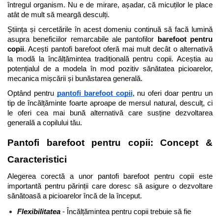
întregul organism. Nu e de mirare, așadar, că micuților le place 
atât de mult să meargă desculți.
Știința și cercetările în acest domeniu continuă să facă lumină 
asupra beneficiilor remarcabile ale pantofilor 
barefoot pentru 
copii
. Acești pantofi barefoot oferă mai mult decât o alternativă 
la modă la încălțămintea tradițională pentru copii. Aceștia au 
potențialul de a modela în mod pozitiv sănătatea picioarelor, 
mecanica mișcării și bunăstarea generală. 
Optând pentru 
pantofi barefoot copii
, nu oferi doar pentru un 
tip de încălțăminte foarte aproape de mersul natural, desculț, ci 
le oferi cea mai bună alternativă care susține dezvoltarea 
generală a copilului tău.
Pantofi barefoot pentru copii: Concept & 
Caracteristici 
Alegerea corectă a unor pantofi barefoot pentru copii este 
importantă pentru părinții care doresc să asigure o dezvoltare 
sănătoasă a picioarelor încă de la început.
Flexibilitatea
 - Încălțămintea pentru copii trebuie să fie 