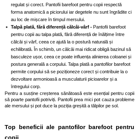
regulat și corect. Pantofii barefoot pentru copii respectă 
forma anatomică 
a piciorului iar degetele nu sunt îngrădite ci 
au loc de mișcare în timpul mersului.
Talpă plată, fără diferență călcâi-vârf - 
Pantofii barefoot 
pentru copii au talpa plată, fără diferență de înălțime între 
călcâi și vârf, ceea ce ajută la o postură naturală și 
echilibrată. În schimb, un călcâi mai ridicat obligă bazinul să 
basculeze ușor, ceea ce poate influența alinierea coloanei și 
postura generală a corpului. Talpa plată a pantofilor barefoot 
permite corpului să se poziționeze corect și contribuie la o 
dezvoltare armonioasă a musculaturii picioarelor și a 
întregului corp.
Pentru a susține creșterea sănătoasă este esențial pentru copii 
să poarte pantofii potriviți. Pantofii prea mici pot cauza probleme 
ale mersului și pot duce la poziția greșită a tălpilor pe sol. 
Top beneficii ale pantofilor barefoot pentru 
copii