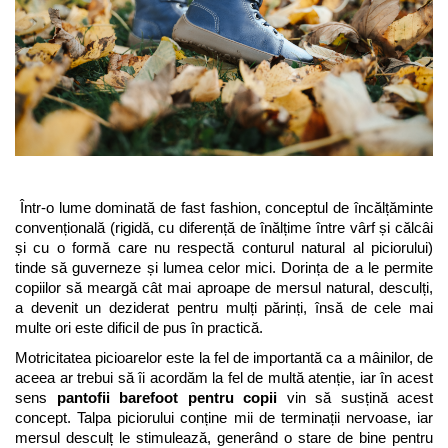
Sneakers
Șosete-pantofi
Șosete-pantofi
Reduceri
Reduceri
 Într-o lume dominată de fast fashion, conceptul de încălțăminte 
convențională (rigidă, cu diferență de înălțime între vârf și călcâi 
și cu o formă care nu respectă conturul natural al piciorului) 
tinde să guverneze și lumea celor mici. Dorința de a le permite 
copiilor să meargă cât mai aproape de mersul natural, desculți, 
a devenit un deziderat pentru mulți părinți, însă de cele mai 
multe ori este dificil de pus în practică.
Motricitatea picioarelor este la fel de importantă ca a mâinilor, de 
aceea ar trebui să îi acordăm la fel de multă atenție, iar în acest 
sens 
pantofii barefoot pentru copii
 vin să susțină acest 
concept. 
Talpa piciorului conține mii de terminații nervoase, iar 
mersul desculț le stimulează, generând o stare de bine pentru 