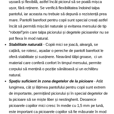
ușoară și flexibilă, astfel încât piciorul să se poată mișca 
ușor, fără reținere. Se verifică flexibilitatea îndoind talpa 
pantoful, iar aceasta nu trebuie să depună o rezistență prea 
mare. Pantofii barefoot pentru copii sunt special creați astfel 
încât să permită 
mișcări naturale și evitarea mersului de tip 
“roboțel”prin care talpa piciorului și degetele picioarelor nu se 
pot flexa în mod natural.
Stabilitate naturală
 - Copiii mici se joacă, aleargă, se 
cațără, se rotesc, așadar o pereche de pantofi barefoot le 
oferă stabilitate și susținere. Neavând tălpi groase,  ci un 
material care conferă confort în timpul mersului, p
ermite 
corpului să mențină o poziție sănătoasă și un echilibru 
natural
.
Spațiu suficient în zona degetelor de la picioare 
- Atât 
lungimea, cât și lățimea pantofului pentru copii sunt extrem 
de importante, permițând piciorului și în special degetelor de 
la picioare să se miște liber și nestingherit. Deoarece 
picioarele copiilor mici cresc în medie cu 1,5 mm pe lună, 
este important ca picioarele copiilor să fie măsurate în mod 