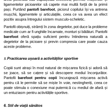
ligamentelor picioarelor să capete mai multă forță de la primii 
pași. Purtând 
pantofi barefoot
, piciorul copilului își va antrena 
mușchii, ligamentele și articulațiile, ceea ce va avea un efect 
pozitiv asupra întregului sistem musculo-scheletic.
Pantofii obișnuiți, strâmți în zona degetelor, pot duce la probleme 
medicale cum ar fi unghiile încarnate, monturi și bătături. Pantofii 
barefoot
 oferă spațiu suficient pentru întinderea naturală a 
degetelor de la picioare și previn compresia care poate cauza 
aceste probleme. 
5.
Practicarea ușoară a activităților sportive
Copiii sunt atrași în mod natural de mișcarea fizică și adoră să 
se joace, să se cațere și să descopere mediul înconjurător. 
Pantofii 
barefoot
pentru copii
 încurajează mișcarea activă 
pentru că le permite să se miște în voie, nestingheriți, ceea ce 
poate stimula o conexiune mai puternică cu mediul de afară și 
un entuziasm pentru activitățile sportive.
6. Stil de viață sănătos