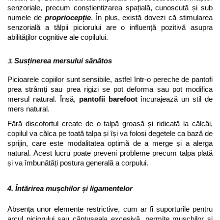
senzoriale, precum conștientizarea spațială, cunoscută și sub 
numele de 
propriocepție
. În plus, există dovezi că stimularea 
senzorială a tălpii piciorului are o influență pozitivă asupra 
abilităților cognitive ale copilului.
3.
Susținerea mersului sănătos
Picioarele copiilor sunt sensibile, astfel într-o pereche de pantofi 
prea strâmți sau prea rigizi
 se pot deforma sau pot modifica 
mersul natural. Însă, 
pantofii barefoot
 încurajează un stil de 
mers natural. 
Fără discofortul create de o talpă groasă și ridicată la călcâi, 
copilul va călca pe toată talpa și își va folosi degetele ca bază de 
sprijin, care este modalitatea optimă de a merge și a alerga 
natural. Acest lucru poate preveni probleme precum talpa plată 
și va îmbunătăți postura generală a corpului.
4. Întărirea mușchilor și ligamentelor
Absența unor elemente restrictive, cum ar fi suporturile pentru 
arcul piciorului sau căptușeala excesivă, permite mușchilor și 