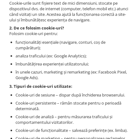
Sneakers
Șosete-pantofi
Cookie-urile sunt fișiere text de mici dimensiuni, stocate pe
dispozitivul dvs. de internet (computer, telefon mobil etc.) atunci
Șosete-pantofi
Reduceri
când vizitați un site. Acestea ajută la funcționarea corectă a site-
Reduceri
ului și îmbunătățesc experiența de navigare.
2. De ce folosim cookie-uri?
Folosim cookie-uri pentru:
funcționalități esențiale (navigare, conturi, coș de
cumpărături);
analiza traficului (ex: Google Analytics);
îmbunătățirea experienței utilizatorului;
în unele cazuri, marketing și remarketing (ex: Facebook Pixel,
Google Ads).
3. Tipuri de cookie-uri utilizate:
Cookie-uri de sesiune – dispar după închiderea browserului.
Cookie-uri persistente – rămân stocate pentru o perioadă
determinată.
Cookie-uri de analiză – pentru măsurarea traficului și
comportamentului vizitatorilor.
Cookie-uri de funcționalitate – salvează preferințe (ex. limba).
Cookie-uri de marketing – pentru personalizarea reclamelor