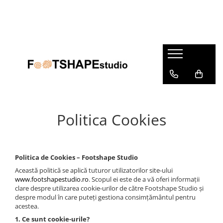
Femei
Bărbați
Copii
Accesorii
Despre noi
Balerini
Cizme
Balerini
Branțuri barefoot
Cine?
De ce?
Cizme
Escalada / Bouldering
Cizme
Decorațiuni
Escalada / Bouldering
Espadrile
Espadrile
Îngrijire încălțăminte
Espadrile
Ghete
Ghete
SmellWell
Politica Cookies
Ghete
Mocasini
Pantofi
Șosete barefoot
Mocasini
Nunta
Pantofi sport
Șosete cu degete
Șosete cu forma piciorului
Nuntă
Outdoor/Trekkings
Sandale
Șosete-pantofi
Politica de Cookies – Footshape Studio
Outdoor/Trekkings
Pantofi
Sneakers
Această politică se aplică tuturor utilizatorilor site-ului
Reduceri
Pantofi
Pantofi sport
Șosete-pantofi
www.footshapestudio.ro
. Scopul ei este de a vă oferi informații
clare despre utilizarea cookie-urilor de către Footshape Studio și
Pantofi sport
Sandale
Reduceri
despre modul în care puteți gestiona consimțământul pentru
acestea.
Sandale
Sneakers
1. Ce sunt cookie-urile?