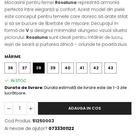
Mocasinii pentru femei
Rosaluna
reprezintă armonia
perfectă între eleganță și confort. Acest model din piele
este conceput pentru femeile care doresc să arate stilat
și să se bucure de libertate de mișcare. Decupajul în
formă de
V
și designul minimalist alungesc vizual silueta
piciorului.
Rosaluna
sunt ideali pentru întâlniri de lucru,
ieșiri de seară și purtarea zilnică – oriunde te poartă ziua.
MĂRIME
:
36
37
38
39
40
41
42
43
IN STOC
Durata de livrare:
Durata estimată de livrare este de 1–3 zile
lucrătoare.
ADAUGA IN COS
Cod Produs:
51250003
Ai nevoie de ajutor?
0733301122