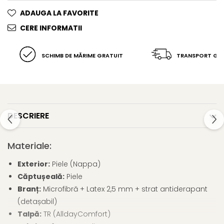
ADAUGA LA FAVORITE
CERE INFORMATII
SCHIMB DE MĂRIME GRATUIT
TRANSPORT GR
DESCRIERE
Materiale:
Exterior:
Piele (Nappa)
Căptușeală:
Piele
Branț:
Microfibră + Latex 2,5 mm + strat antiderapant
(detașabil)
Talpă:
TR (AlldayComfort)