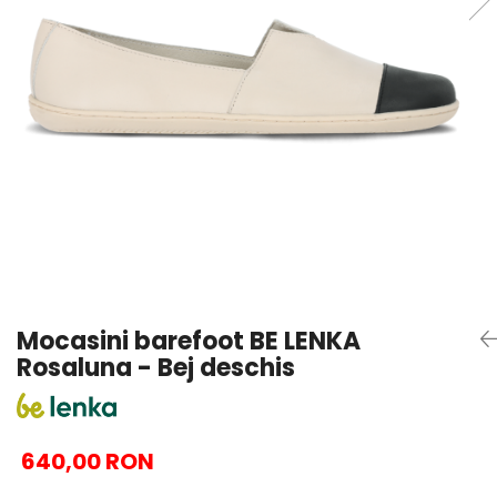
Sneakers
Șosete-pantofi
Șosete-pantofi
Reduceri
Reduceri
Mocasini barefoot BE LENKA
Rosaluna - Bej deschis
640,00 RON