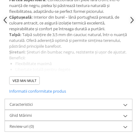
nuanță de negru, pielea își păstrează textura naturală și 
flexibilitatea, adaptându-se perfect formei piciorului.
Căptușeală:
 Interior din burel – lână portugheză presată, de 
culoare antracit, ce asigură izolație termică excelentă, 
respirabilitate și confort pe întreaga durată a purtării.
Talpă:
 Talpă subțire de 3,5 mm din cauciuc natural, într-o nuanță 
naturală. Oferă aderență optimă și permite simțirea terenului, 
păstrând principiile barefoot.
Șireturi:
 Șireturi din bumbac negru, rezistente și ușor de ajustat.
Beneficii:
Flexibilitate maximă
Libertate totală pentru degete
Materiale naturale și sustenabile
VEZI MAI MULT
Ideal pentru sezonul rece datorită căptușelii din lână
MUKISHOES Raw Leather Winter – o alegere excelentă pentru cei 
Informatii conformitate produs
care caută încălțăminte minimalistă, confortabilă și realizată 
responsabil.
Caracteristici
Instrucțiuni de îngrijire: Înainte de prima purtare, vă
Ghid Mărimi
recomandăm să aplicați o ceară sau un balsam natural pentru a
evita petele și urmele de apă pe piele. Murdăria se îndepărtează
Review-uri
(0)
cel mai bine uscată. Vă recomandăm curățarea cu o cârpă umedă
și spumă de curățare și aplicarea regulată a unui balsam natural