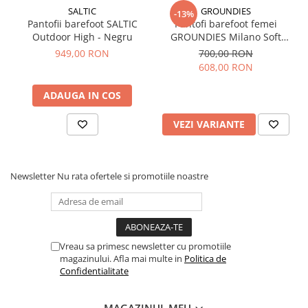
SALTIC
GROUNDIES
-13%
Pantofii barefoot SALTIC
Pantofi barefoot femei
Outdoor High - Negru
GROUNDIES Milano Soft
Barefoot+ - Negru (wide/lat)
949,00 RON
700,00 RON
608,00 RON
ADAUGA IN COS
VEZI VARIANTE
Newsletter
Nu rata ofertele si promotiile noastre
Vreau sa primesc newsletter cu promotiile
magazinului. Afla mai multe in
Politica de
Confidentialitate
MAGAZINUL MEU