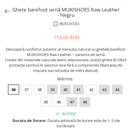
Sneakers
Șosete-pantofi
Ghete barefoot iarnǎ MUKISHOES Raw Leather
Șosete-pantofi
Reduceri
- Negru
Reduceri
714,00 RON
Descoperă confortul autentic al mersului natural cu ghetele barefoot 
MUKISHOES Raw Leather – varianta de iarnă.
Create din materiale naturale atent selecționate, aceste ghete îți oferă 
protecție termică în sezonul rece fără a compromite libertatea de 
mișcare sau senzația de mers desculț.
Mărime
:
36
37
38
39
40
41
42
43
44
45
46
47
48
IN STOC
Durata de livrare:
Durata estimată de livrare este de 1–3 zile
lucrătoare.