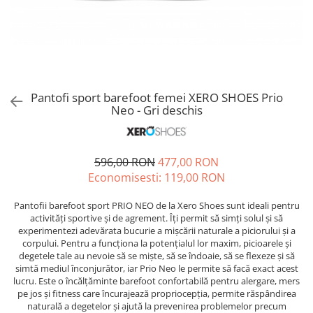
Sneakers
Șosete-pantofi
Șosete-pantofi
Reduceri
Reduceri
Pantofi sport barefoot femei XERO SHOES Prio
Neo - Gri deschis
596,00 RON
477,00 RON
Economisesti:
119,00
RON
Pantofii barefoot sport PRIO NEO de la Xero Shoes sunt ideali pentru
activități sportive și de agrement. Îți permit să simți solul și să
experimentezi adevărata bucurie a mișcării naturale a piciorului și a
corpului. Pentru a funcționa la potențialul lor maxim, picioarele și
degetele tale au nevoie să se miște, să se îndoaie, să se flexeze și să
simtă mediul înconjurător, iar Prio Neo le permite să facă exact acest
lucru. Este o încălțăminte barefoot confortabilă pentru alergare, mers
pe jos și fitness care încurajează propriocepția, permite răspândirea
naturală a degetelor și ajută la prevenirea problemelor precum