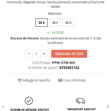
monturile, degetele ciocan, fascita plantară, neuromele și fracturile
tibiale.
Mărime
:
35.5
36.5
40.5
IN STOC
Durata de livrare:
Durata estimată de livrare este de 1–3 zile
lucrătoare.
ADAUGA IN COS
Cod Produs:
PPW-STM-W5
Ai nevoie de ajutor?
0733301122
Adauga la Favorite
Cere informatii
TRANSPORT GRATUIT
SCHIMB DE MĂRIME GRATUIT