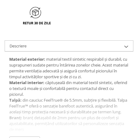
RETUR 30 DE ZILE
Descriere
Material exterior:
material textil sintetic respirabil și durabil, cu
suprapuneri sudate pentru întărirea zonelor cheie. Acest material
permite ventilația adecvată și asigură confortul piciorului în
timpul activităților sportive și de zi cu zi.
Material interior:
căptușeală din material textil sintetic, oferind
o textură moale și confortabilă pentru contactul direct cu
piciorul.
Talpă:
din cauciuc FeelTrue® de 5.5mm, subțire și flexibilă. Talpa
FeelTrue™ oferă o senzație barefoot autentică, asigurând în
același timp protecția necesară și durabilitate pe termen lung.
Branț:
branț detașabil de 2mm pentru un plus de confort și
ajustabilitate, permițând utilizatorilor să personalizeze senzația
de mers
Sneakerși barefoot respirabili, potriviți pentru sport, drumeții,