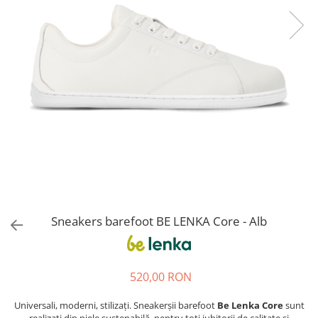
Sneakers
Șosete-pantofi
Șosete-pantofi
Reduceri
Reduceri
Sneakers barefoot BE LENKA Core - Alb
520,00 RON
Universali, moderni, stilizați. Sneakerșii barefoot
Be Lenka Core
sunt
realizați din piele sustenabilă, pentru toți iubitorii de calitate și