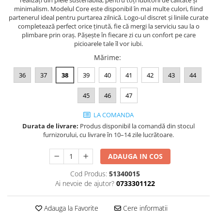
minimalism. Modelul Core este disponibil în mai multe culori, fiind
partenerul ideal pentru purtarea zilnică. Logo-ul discret și liniile curate
completează perfect orice ținută, fie că mergi la serviciu sau la o
plimbare prin oraș. Pășește în fiecare zi cu un confort pe care
picioarele tale îl vor iubi.
Mărime
:
36
37
38
39
40
41
42
43
44
45
46
47
LA COMANDA
Durata de livrare:
Produs disponibil la comandă din stocul
furnizorului, cu livrare în 10–14 zile lucrătoare.
ADAUGA IN COS
Cod Produs:
51340015
Ai nevoie de ajutor?
0733301122
Adauga la Favorite
Cere informatii