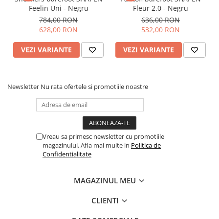
Grosime talpă: 5 mm
Feelin Uni - Negru
Fleur 2.0 - Negru
Material talpă: Cauciuc
784,00 RON
636,00 RON
Potriviți pentru
628,00 RON
532,00 RON
sezoanele: Primăvară, Vară,
VEZI VARIANTE
VEZI VARIANTE
Toamnă
Proprietăți:
Newsletter
Nu rata ofertele si promotiile noastre
Flexibilitate excelentă combinată cu material durabil și
rezistent în timp
Respectă biomecanica naturală a piciorului
Model al tălpii conceput pentru o propriocepție mai bună prin
drenarea apei
Vreau sa primesc newsletter cu promotiile
Aderență potrivită pentru mișcare pe tot parcursul zilei în
magazinului. Afla mai multe in
Politica de
încălțăminte barefoot
Confidentialitate
MAGAZINUL MEU
CLIENTI