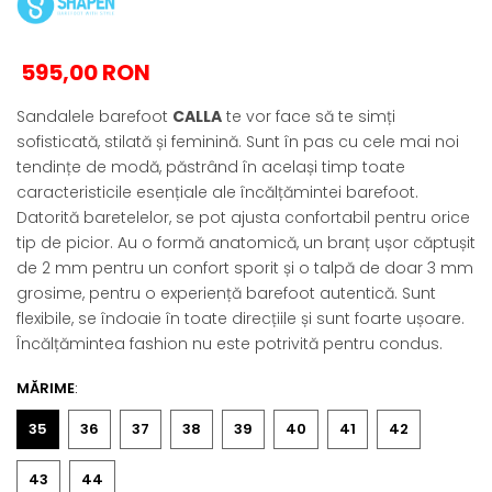
595,00 RON
Sandalele barefoot
CALLA
te vor face să te simți
sofisticată, stilată și feminină. Sunt în pas cu cele mai noi
tendințe de modă, păstrând în același timp toate
caracteristicile esențiale ale încălțămintei barefoot.
Datorită baretelelor, se pot ajusta confortabil pentru orice
tip de picior. Au o formă anatomică, un branț ușor căptușit
de 2 mm pentru un confort sporit și o talpă de doar 3 mm
grosime, pentru o experiență barefoot autentică. Sunt
flexibile, se îndoaie în toate direcțiile și sunt foarte ușoare.
Încălțămintea fashion nu este potrivită pentru condus.
MĂRIME
:
35
36
37
38
39
40
41
42
43
44