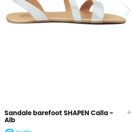
Sneakers
Șosete-pantofi
Șosete-pantofi
Reduceri
Reduceri
Sandale barefoot SHAPEN Calla -
Alb