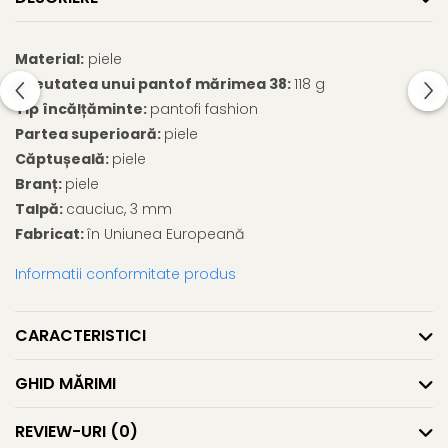
Material:
piele
Greutatea unui pantof mărimea 38:
118 g
Tip încălțăminte:
pantofi fashion
Partea superioară:
piele
Căptușeală:
piele
Branț:
piele
Talpă:
cauciuc, 3 mm
Fabricat:
în Uniunea Europeană
Informatii conformitate produs
CARACTERISTICI
GHID MĂRIMI
REVIEW-URI
(0)