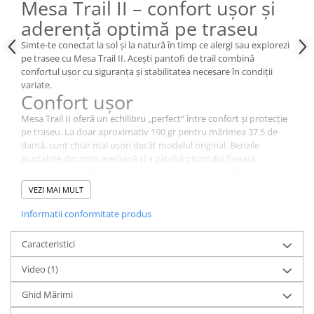
Mesa Trail II – confort ușor și
aderență optimă pe traseu
Simte-te conectat la sol și la natură în timp ce alergi sau explorezi
pe trasee cu Mesa Trail II. Acești pantofi de trail combină
confortul ușor cu siguranța și stabilitatea necesare în condiții
variate.
Confort ușor
Mesa Trail II oferă un echilibru „perfect” între confort și protecție
pe traseu. La doar aproximativ 190 gr pentru mărimea 37.5 de
damă, sunt chiar mai ușori decât modelul original. Benzile
ajustabile din zona mediană și a gâtului piciorului fixează
pantoful ferm, oferind senzația de siguranță și stabilitate. Capul
degetelor subțire și durabil, împreună cu sudurile laterale
VEZI MAI MULT
rezistente, protejează piciorul pe teren accidentat.
Aderență pe traseu
Informatii conformitate produs
Talpa patentată FeelTrue™ include crampoane de 3.5 mm pentru
Caracteristici
tracțiune optimă. Stratul TrailFoam™ de 3.5 mm atenuează
denivelările, oferind o alergare mai lină și mai confortabilă. Acești
Video
(1)
pantofi sunt concepuți pentru a oferi o experiență atât de
plăcută încât aproape că vei uita că îi porți.
Ghid Mărimi
Experiența barefoot Xero