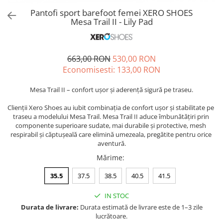
Sneakers
Șosete-pantofi
Pantofi sport barefoot femei XERO SHOES
Șosete-pantofi
Reduceri
Mesa Trail II - Lily Pad
Reduceri
663,00 RON
530,00 RON
Economisesti:
133,00
RON
Mesa Trail II – confort ușor și aderență sigură pe traseu.
Clienții Xero Shoes au iubit combinația de confort ușor și stabilitate pe 
traseu a modelului Mesa Trail. Mesa Trail II aduce îmbunătățiri prin 
componente superioare sudate, mai durabile și protective, mesh 
respirabil și căptușeală care elimină umezeala, pregătite pentru orice 
aventură.
Mărime
:
35.5
37.5
38.5
40.5
41.5
IN STOC
Durata de livrare:
Durata estimată de livrare este de 1–3 zile
lucrătoare.