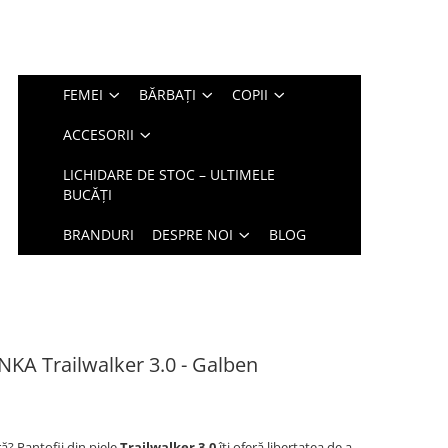
FEMEI
BĂRBAȚI
COPII
ACCESORII
LICHIDARE DE STOC – ULTIMELE
BUCĂȚI
BRANDURI
DESPRE NOI
BLOG
NKA Trailwalker 3.0 - Galben
ă? Pantofii din piele
Trailwalker 3.0
îți oferă libertatea de a