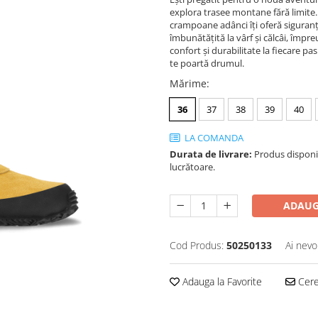
explora trasee montane fără limite. 
crampoane adânci îți oferă siguranță 
îmbunătățită la vârf și călcâi, împr
confort și durabilitate la fiecare p
te poartă drumul.
Mărime
:
36
37
38
39
40
LA COMANDA
Durata de livrare:
Produs disponibi
lucrătoare.
ADAUG
Cod Produs:
50250133
Ai nevo
Adauga la Favorite
Cere 