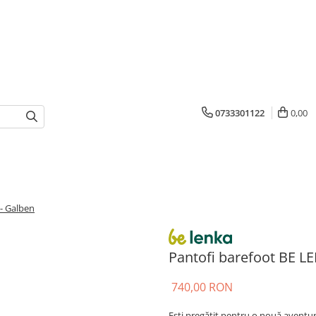
0733301122
0,00
 - Galben
Pantofi barefoot BE LE
740,00 RON
Ești pregătit pentru o nouă aventur