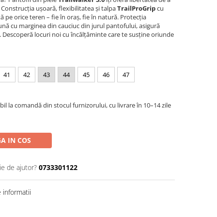
Construcția ușoară, flexibilitatea și talpa
TrailProGrip
cu
pe orice teren – fie în oraș, fie în natură. Protecția
eună cu marginea din cauciuc din jurul pantofului, asigură
as. Descoperă locuri noi cu încălțăminte care te susține oriunde
41
42
43
44
45
46
47
l la comandă din stocul furnizorului, cu livrare în 10–14 zile
A IN COS
ie de ajutor?
0733301122
informatii