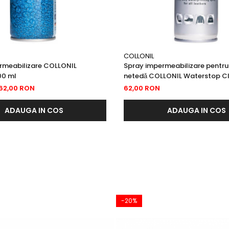
COLLONIL
rmeabilizare COLLONIL
Spray impermeabilizare pentru 
00 ml
netedǎ COLLONIL Waterstop Cl
ml
62,00 RON
62,00 RON
ADAUGA IN COS
ADAUGA IN COS
-20%