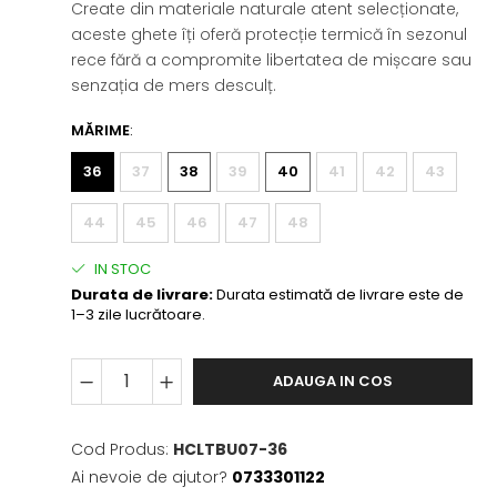
Create din materiale naturale atent selecționate, 
aceste ghete îți oferă protecție termică în sezonul 
rece fără a compromite libertatea de mișcare sau 
senzația de mers desculț.
MĂRIME
:
36
37
38
39
40
41
42
43
44
45
46
47
48
IN STOC
Durata de livrare:
Durata estimată de livrare este de
1–3 zile lucrătoare.
ADAUGA IN COS
Cod Produs:
HCLTBU07-36
Ai nevoie de ajutor?
0733301122