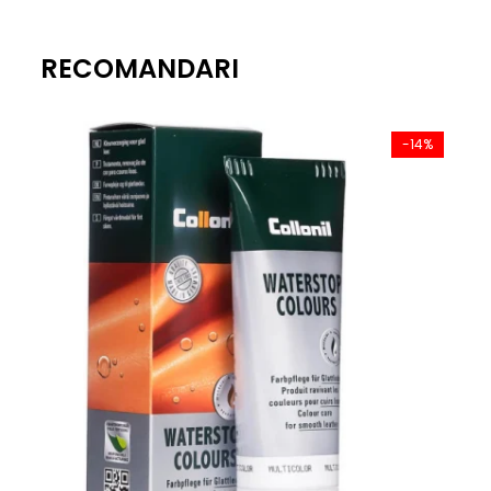
*Brandul Mukishoes și-a propus să creeze încălțăminte sănă
RECOMANDARI
-14%