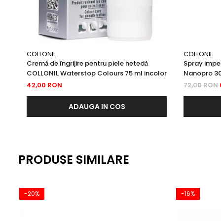
COLLONIL
COLLONIL
Cremǎ de îngrijire pentru piele netedǎ
Spray impe
COLLONIL Waterstop Colours 75 ml incolor
Nanopro 3
42,00 RON
72,00 RON
ADAUGA IN COS
PRODUSE SIMILARE
-20%
-16%