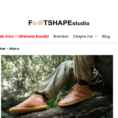
de stoc – Ultimele bucăți
Branduri
Despre noi
Blog
her - Maro