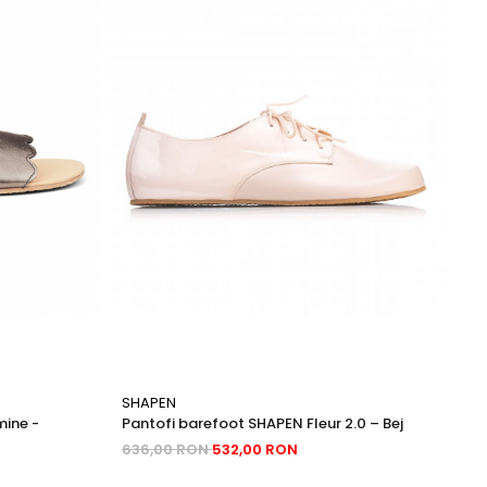
SHAPEN
BE
ine -
Pantofi barefoot SHAPEN Fleur 2.0 – Bej
Sn
Co
636,00 RON
532,00 RON
45