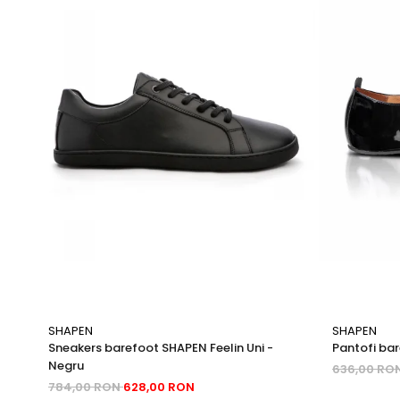
SHAPEN
SHAPEN
Sneakers barefoot SHAPEN Feelin Uni -
Pantofi bar
Negru
636,00 RO
784,00 RON
628,00 RON