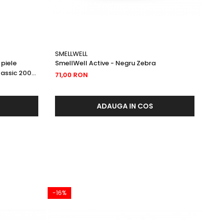
SMELLWELL
SM
piele
SmellWell Active - Negru Zebra
Sm
assic 200
71,00 RON
71
ADAUGA IN COS
-16%
NO