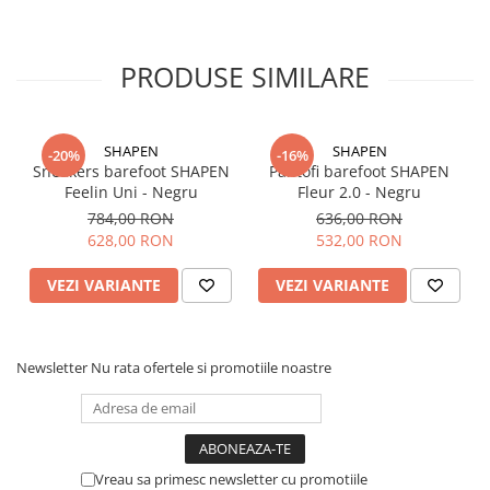
ajută la menținerea alinierii corecte a corpului și susține
mersul natural
Talpa subțire (4mm fără crampoane) stimulează terminațiile
PRODUSE SIMILARE
nervoase ale picioarelor și oferă o senzație excelentă a solului
Partea superioară și talpa flexibile permit picioarelor să se
miște și să flexeze în mod natural, asigurând o funcționare
mai bună a mușchilor și tendoanelor.
SHAPEN
SHAPEN
-20%
-16%
Designul minimalist și greutatea mică previne oboseala
Sneakers barefoot SHAPEN
Pantofi barefoot SHAPEN
picioarelor
Feelin Uni - Negru
Fleur 2.0 - Negru
Tip: Pantofi barefoot pentru mers pe jos
784,00 RON
636,00 RON
628,00 RON
532,00 RON
VEZI VARIANTE
VEZI VARIANTE
Newsletter
Nu rata ofertele si promotiile noastre
Vreau sa primesc newsletter cu promotiile