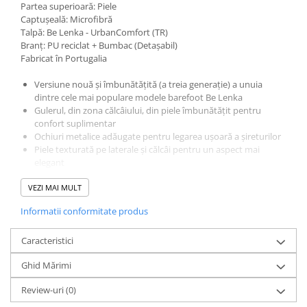
Partea superioară: Piele
Captușeală: Microfibră
Talpă: Be Lenka - UrbanComfort (TR)
Branț: PU reciclat + Bumbac (Detașabil)
Fabricat în Portugalia
Versiune nouă și îmbunătățită (a treia generație) a unuia
dintre cele mai populare modele barefoot Be Lenka
Gulerul, din zona călcâiului, din piele îmbunătățit pentru
confort suplimentar
Ochiuri metalice adăugate pentru legarea ușoară a șireturilor
Piele texturată pe laterale și călcâi pentru un aspect mai
elegant
Talpă cusută pentru durabilitate
VEZI MAI MULT
Talpa UrbanComfort concepută pentru confortul barefoot în
viața de zi cu zi
Informatii conformitate produs
Noul amestec TR se caracterizează prin o excelentă rezistență
la abraziune menținând în același timp o flexibilitate excelentă
Caracteristici
Talpă cusută pentru durabilitate
Ghid Mărimi
Caracteristici ale încălțămintei barefoot
:
Zona pentru degetele picioarelor largă (wide toe box) oferă
Review-uri
(0)
spațiu suficient pentru mișcarea degetelor
Zero drop (talpa fără diferențe de înălțime de la călcâi la vârf)