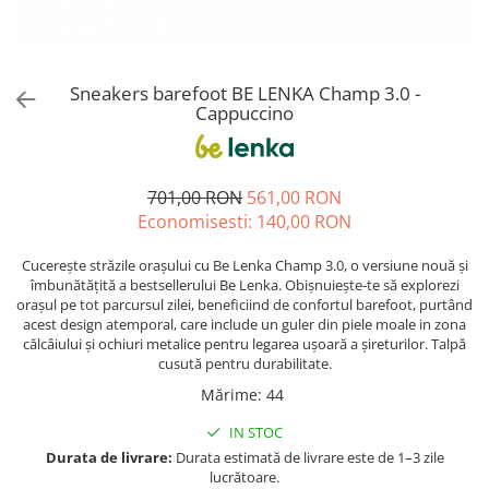
Sneakers
Șosete-pantofi
Șosete-pantofi
Reduceri
Reduceri
Sneakers barefoot BE LENKA Champ 3.0 -
Cappuccino
701,00 RON
561,00 RON
Economisesti:
140,00
RON
Cucerește străzile orașului cu Be Lenka Champ 3.0, o versiune nouă și
îmbunătățită a bestsellerului Be Lenka. Obișnuiește-te să explorezi
orașul pe tot parcursul zilei, beneficiind de confortul barefoot, purtând
acest design atemporal, care include un guler din piele moale in zona
călcâiului și ochiuri metalice pentru legarea ușoară a șireturilor. Talpă
cusută pentru durabilitate.
Mărime
:
44
IN STOC
Durata de livrare:
Durata estimată de livrare este de 1–3 zile
lucrătoare.