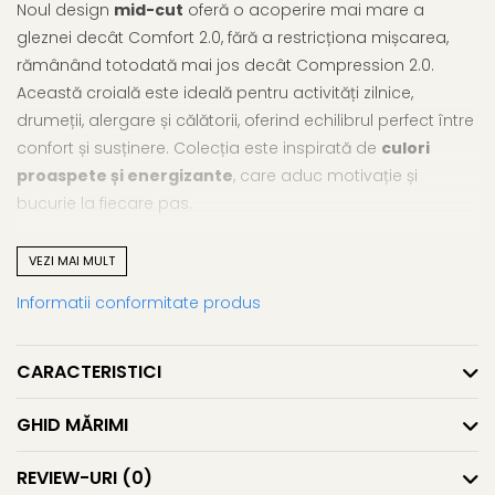
Noul design
mid-cut
oferă o acoperire mai mare a
gleznei decât Comfort 2.0, fără a restricționa mișcarea,
rămânând totodată mai jos decât Compression 2.0.
Această croială este ideală pentru activități zilnice,
drumeții, alergare și călătorii, oferind echilibrul perfect între
confort și susținere. Colecția este inspirată de
culori
proaspete și energizante
, care aduc motivație și
bucurie la fiecare pas.
VEZI MAI MULT
Mișcare naturală
Informatii conformitate produs
Essentials respectă forma naturală a piciorului și oferă
spațiu echilibrat pentru degete, permițând libertate totală
de mișcare în timpul mersului, alergării sau
CARACTERISTICI
antrenamentelor. Susțin o postură corectă și contribuie la
întărirea mușchilor piciorului. Chiar și după purtare
GHID MĂRIMI
îndelungată, degetele rămân confortabil depărtate, iar
picioarele se mișcă exact așa cum a fost menit de natură.
REVIEW-URI
(0)