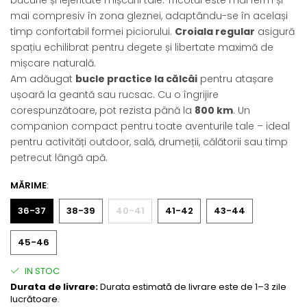
mai compresiv în zona gleznei, adaptându-se în același
timp confortabil formei piciorului.
Croiala regular
asigură
spațiu echilibrat pentru degete și libertate maximă de
mișcare naturală.
Am adăugat
bucle practice la călcâi
pentru atașare
ușoară la geantă sau rucsac. Cu o îngrijire
corespunzătoare, pot rezista până la
800 km
. Un
companion compact pentru toate aventurile tale – ideal
pentru activități outdoor, sală, drumeții, călătorii sau timp
petrecut lângă apă.
MĂRIME
:
36-37
38-39
40-41
41-42
43-44
45-46
IN STOC
Durata de livrare:
Durata estimată de livrare este de 1–3 zile
lucrătoare.