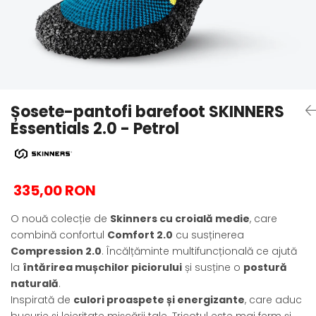
Sneakers
Șosete-pantofi
Șosete-pantofi
Reduceri
Reduceri
Șosete-pantofi barefoot SKINNERS
Essentials 2.0 - Petrol
335,00 RON
O nouă colecție de
Skinners cu croială medie
, care
combină confortul
Comfort 2.0
cu susținerea
Compression 2.0
. Încălțăminte multifuncțională ce ajută
la
întărirea mușchilor piciorului
și susține o
postură
naturală
.
Inspirată de
culori proaspete și energizante
, care aduc
bucurie și lejeritate mișcării tale. Tricotul este mai ferm și