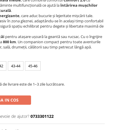
oială medie
, care combină confortul
Comfort 2.0
cu
lțăminte multifuncțională ce ajută la
întărirea mușchilor
turală
.
energizante
, care aduc bucurie și lejeritate mișcării tale.
esiv în zona gleznei, adaptându-se în același timp confortabil
sigură spațiu echilibrat pentru degete și libertate maximă de
câi
pentru atașare ușoară la geantă sau rucsac. Cu o îngrijire
la
800 km
. Un companion compact pentru toate aventurile
r, sală, drumeții, călătorii sau timp petrecut lângă apă.
42
43-44
45-46
de livrare este de 1–3 zile lucrătoare.
A IN COS
nevoie de ajutor?
0733301122