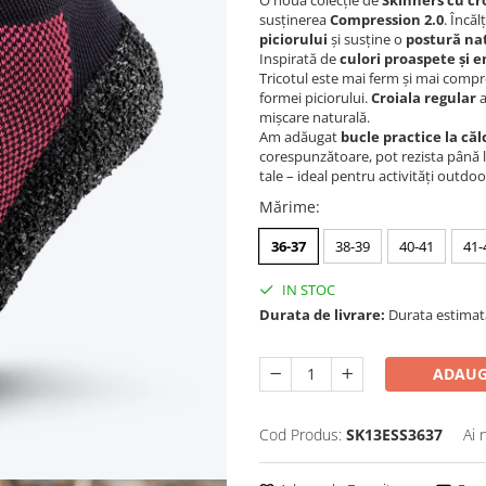
O nouă colecție de
Skinners cu cr
susținerea
Compression 2.0
. Încă
piciorului
și susține o
postură na
Inspirată de
culori proaspete și 
Tricotul este mai ferm și mai compr
formei piciorului.
Croiala regular
a
mișcare naturală.
Am adăugat
bucle practice la căl
corespunzătoare, pot rezista până 
tale – ideal pentru activități outdoo
Mărime
:
36-37
38-39
40-41
41-
IN STOC
Durata de livrare:
Durata estimată 
ADAUG
Cod Produs:
SK13ESS3637
Ai 