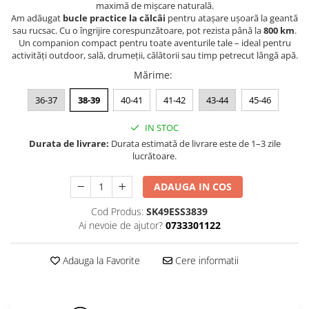
maximă de mișcare naturală.
Am adăugat
bucle practice la călcâi
pentru atașare ușoară la geantă
sau rucsac. Cu o îngrijire corespunzătoare, pot rezista până la
800 km
.
Un companion compact pentru toate aventurile tale – ideal pentru
activități outdoor, sală, drumeții, călătorii sau timp petrecut lângă apă.
Mărime
:
36-37
38-39
40-41
41-42
43-44
45-46
IN STOC
Durata de livrare:
Durata estimată de livrare este de 1–3 zile
lucrătoare.
ADAUGA IN COS
Cod Produs:
SK49ESS3839
Ai nevoie de ajutor?
0733301122
Adauga la Favorite
Cere informatii