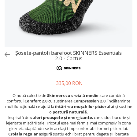
Sneakers
Șosete-pantofi
Șosete-pantofi
Reduceri
Reduceri
Șosete-pantofi barefoot SKINNERS Essentials
2.0 - Cactus
335,00 RON
O nouă colecție de
Skinners cu croială medie
, care combină
confortul
Comfort 2.0
cu susținerea
Compression 2.0
. Încălțăminte
multifuncțională ce ajută la
întărirea mușchilor piciorului
și susține
o
postură naturală
.
Inspirată de
culori proaspete și energizante
, care aduc bucurie și
lejeritate mișcării tale. Tricotul este mai ferm și mai compresiv în zona
gleznei, adaptându-se în același timp confortabil formei piciorului.
Croiala regular
asigură spațiu echilibrat pentru degete și libertate