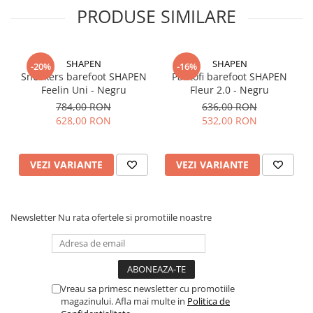
nervoase ale piciorului și oferă un contact excelent cu solul
PRODUSE SIMILARE
Exterior și talpă flexibile, permit mișcarea naturală a piciorului
și contribuie la o funcționare mai bună a mușchilor și
tendoanelor
Design ușor, care previne oboseala piciorului
SHAPEN
SHAPEN
-20%
-16%
Talpă minimalistă AlldayComfort, special concepută pentru
Sneakers barefoot SHAPEN
Pantofi barefoot SHAPEN
balerinii Be Lenka
Feelin Uni - Negru
Fleur 2.0 - Negru
Noul amestec TR se caracterizează prin rezistență excelentă la
784,00 RON
636,00 RON
abraziune, menținând în același timp o flexibilitate foarte
628,00 RON
532,00 RON
bună
Tip: Încălțăminte de oraș
VEZI VARIANTE
VEZI VARIANTE
Be Lenka – AlldayComfort
Newsletter
Nu rata ofertele si promotiile noastre
Grosime talpă: 4 mm + 1 mm
crampoane
Material talpă: Cauciuc termoplastic
Potriviți pentru
Vreau sa primesc newsletter cu promotiile
sezoanele: Primăvară, Vară
magazinului. Afla mai multe in
Politica de