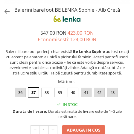
Sneakers
Șosete-pantofi
Balerini barefoot BE LENKA Sophie - Alb Cretă
Șosete-pantofi
Reduceri
Reduceri
547,00 RON
423,00 RON
Economisesti:
124,00
RON
Balerinii barefoot perfecți chiar există!
Be Lenka Sophie
au fost creați
cu accent pe anatomia unică a piciorului feminin. Acești pantofi ușori
sunt ideali pentru orice ocazie – fie că este vorba despre serviciu,
evenimente sociale sau activități zilnice. Adaugă o notă subtilă de
strălucire stilului tău. Talpă cusută pentru durabilitate sporită.
Mărime
:
36
37
38
39
40
41
42
43
IN STOC
Durata de livrare:
Durata estimată de livrare este de 1–3 zile
lucrătoare.
ADAUGA IN COS