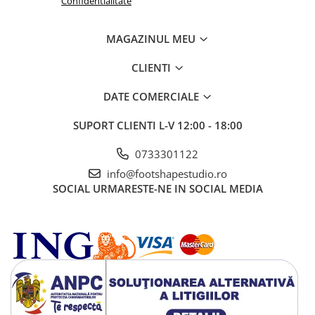
Confidentialitate
Proprietăți:
MAGAZINUL MEU
Forma tălpii și a balerinilor este concepută ținând cont de
particularitățile piciorului feminin, pe baza a peste doi ani de
CLIENTI
cercetare și dezvoltare
Durabilitate combinată cu flexibilitate maximă
DATE COMERCIALE
Talpă barefoot minimalistă, proiectată special pentru balerinii
Be Lenka
SUPORT CLIENTI
L-V 12:00 - 18:00
0733301122
info@footshapestudio.ro
SOCIAL
URMARESTE-NE IN SOCIAL MEDIA