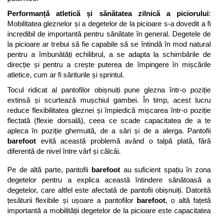
Performanță atletică și sănătatea zilnică a piciorului
: 
Mobilitatea gleznelor și a degetelor de la picioare s-a dovedit a fi 
incredibil de importantă pentru sănătate în general. Degetele de 
la picioare ar trebui să fie capabile să se întindă în mod natural 
pentru a îmbunătăți echilibrul, a se adapta la schimbările de 
direcție și pentru a crește puterea de împingere în mișcările 
atletice, cum ar fi săriturile și sprintul.
Tocul ridicat al pantofilor obișnuiți pune glezna într-o poziție 
extinsă și scurtează mușchiul gambei. În timp, acest lucru 
reduce flexibilitatea gleznei și împiedică mișcarea într-o poziție 
flectată (flexie dorsală), ceea ce scade capacitatea de a te 
apleca în poziție ghemuită, de a sări și de a alerga. Pantofii 
barefoot
 evită această problemă având o talpă plată, fără 
diferentă de nivel între vârf și călcâi.
Pe de altă parte, pantofii 
barefoot
 au suficient spațiu în zona 
degetelor pentru a explica această întindere sănătoasă a 
degetelor, care altfel este afectată de pantofii obișnuiți. Datorită 
țesăturii flexibile și ușoare a pantofilor 
barefoot
, o altă fațetă 
importantă a mobilității degetelor de la picioare este capacitatea 