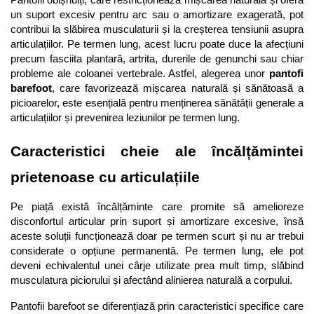
un suport excesiv pentru arc sau o amortizare exagerată, pot 
contribui la slăbirea musculaturii și la creșterea tensiunii asupra 
articulațiilor. Pe termen lung, acest lucru poate duce la afecțiuni 
precum fasciita plantară, artrita, durerile de genunchi sau chiar 
probleme ale coloanei vertebrale. Astfel, alegerea unor 
pantofi 
barefoot
, care favorizează mișcarea naturală și sănătoasă a 
picioarelor, este esențială pentru menținerea sănătății generale a 
articulațiilor și prevenirea leziunilor pe termen lung.
Caracteristici cheie ale încălțămintei 
prietenoase cu articulațiile
Pe piață există încălțăminte care promite să amelioreze 
disconfortul articular prin suport și amortizare excesive, însă 
aceste soluții funcționează doar pe termen scurt și nu ar trebui 
considerate o opțiune permanentă. Pe termen lung, ele pot 
deveni echivalentul unei cârje utilizate prea mult timp, slăbind 
musculatura piciorului și afectând alinierea naturală a corpului.
Pantofii barefoot se diferențiază prin caracteristici specifice care 