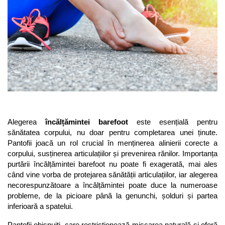
Sneakers
Șosete-pantofi
Șosete-pantofi
Reduceri
Reduceri
Alegerea 
încălțămintei barefoot
 este esențială pentru 
sănătatea corpului, nu doar pentru completarea unei ținute. 
Pantofii joacă un rol crucial în menținerea alinierii corecte a 
corpului, susținerea articulațiilor și prevenirea rănilor. Importanța 
purtării încălțămintei barefoot nu poate fi exagerată, mai ales 
când vine vorba de protejarea sănătății articulațiilor, iar alegerea 
necorespunzătoare a încălțămintei poate duce la numeroase 
probleme, de la picioare până la genunchi, șolduri și partea 
inferioară a spatelui.
Pantofii obișnuiți, care restricționează mișcarea naturală și oferă 