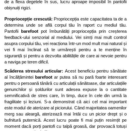
de a flexa degetele în sus, lucru aproape imposibil în pantofii 
obișnuiți rigizi.
Propriocepție crescută: 
Propriocepția este capacitatea ta de a 
determina unde se află corpul tău în raport cu mediul tău. 
Pantofii 
barefoot
 pot îmbunătăți propriocepția prin creșterea 
feedback-ului senzorial al mediului. Vei simți mai mult control 
asupra corpului tău, vei reacționa într-un mod mult mai natural și 
vei fi mai înclinat să te urmărești pentru a te menține în 
siguranță și pentru a dezvolta abilitățile de care ai nevoie pentru 
a naviga pe teren dificil.
Scăderea stresului articular: 
Acest beneficiu pentru sănătate 
al încălțămintei 
barefoot
 ar putea să nu pară foarte interesant 
pentru o persoană tânără cu articulații sănătoase, dar articulațiile 
genunchilor și șoldurilor sunt adesea expuse la o cantitate 
semnificativă de stres care, în timp, duce în cele din urmă la 
fragilitate și leziuni. S-a demonstrat că aici cel mai important 
este modul de aterizare al piciorului. Când majoritatea oamenilor 
merg sau aleargă, aterizează mai întâi cu un picior drept și o 
bufnitură puternică. Acest lucru poate fi mai puțin resimțit pe 
moment dacă porți pantofi cu talpă groasă, dar provoacă totuși 