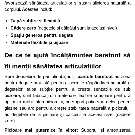
favorizează sănătatea articulațiilor și susțin alinierea naturală a 
corpului. Acestea includ:
Talpă subțire și flexibilă
Cădere zero
 (degetele și călcâiul sunt la același nivel)
Spațiu generos pentru degete
Materiale flexibile și ușoare
De ce te ajută încălțămintea barefoot să 
îți menții sănătatea articulațiilor
Spre deosebire de pantofii obișnuiți, 
pantofii barefoot
 au zona 
pentru degete mai lată pentru a permite răspândirea naturală a 
degetelor, talpa subțire pentru a crește senzațiile de sub 
picioare, sunt fabricați din materiale flexibile și ușoare pentru a 
optimiza mobilitatea piciorului, au suport puțin sau deloc pentru 
glezne sau arc pentru a crește stabilitatea naturală a piciorului, 
au degetele de la picioare și călcâiul la același nivel (cădere 
zero).
Picioare mai puternice în viitor:
 Suportul și amortizarea 