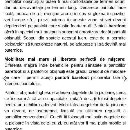
pantofilor obișnuiți ar putea fi mai confortabile pe termen scurt, 
dar au dezavantaje pe termen lung. Deoarece pantoful face 
toată munca de a-ți menține arcele în sus și glezna în poziție, 
vei începe să-ți pierzi puterea în aceste zone și vei deveni 
depdendent pe pantofii care susțin foarte mult. Pantofii 
barefoot
oferă în special mult mai puțin suport și amortizare decât pantofii 
obișnuiți. Scopul din spatele acestui lucru este de a permite 
picioarelor să funcționeze natural, se adapteze și să devină mai 
puternice. 
Mobilitate mai mare și libertate perfectă de mișcare: 
Diferența majoră între beneficiile pentru sănătate a pantofilor 
barefoot
 și a pantofilor obișnuiți este gradul crescut de mișcare 
pe care îl permit acești 
pantofi barefoot
 picioarelor tale în 
interiorul pantofului. 
Pantofii obișnuiți înghesuie adesea degetele de la picioare, ceea 
ce înseamnă că ai o capacitate limitată de a-ți folosi degetele 
pentru un echilibru adecvat. Mobilitatea degetelor de la picioare 
va deveni, de asemenea, limitată cu utilizarea regulată a 
pantofilor convenționali. Cu cât îți folosești mai puțin degetele de 
la picioare în viața de zi cu zi, cu atât vor fi mai puțin mobile și 
puternice.