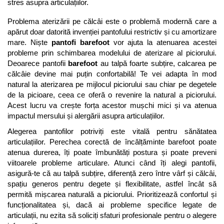
stres asupra articulațiilor.
Problema aterizării pe călcâi este o problemă modernă care a 
apărut doar datorită invenției pantofului restrictiv și cu amortizare 
mare. Niște 
pantofi barefoot
 vor ajuta la atenuarea acestei 
probleme prin schimbarea modelului de aterizare al piciorului. 
Deoarece pantofii 
barefoot
 au talpă foarte subțire, calcarea pe 
călcâie devine mai puțin confortabilă! Te vei adapta în mod 
natural la aterizarea pe mijlocul piciorului sau chiar pe degetele 
de la picioare, ceea ce oferă o revenire la natural a piciorului. 
Acest lucru va crește forța acestor mușchi mici și va atenua 
impactul mersului și alergării asupra articulațiilor. 
Alegerea pantofilor potriviți este vitală pentru sănătatea 
articulațiilor. Perechea corectă de încălțăminte barefoot poate 
atenua durerea, îți poate îmbunătăți postura și poate preveni 
viitoarele probleme articulare. Atunci când îți alegi pantofii, 
asigură-te că au talpă subțire, diferență zero între vârf și călcâi, 
spațiu generos pentru degete și flexibilitate, astfel încât să 
permită mișcarea naturală a piciorului. Prioritizează confortul și 
funcționalitatea și, dacă ai probleme specifice legate de 
articulații, nu ezita să soliciți sfaturi profesionale pentru o alegere 