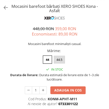
Sneakers
Șosete-pantofi
Mocasini barefoot bǎrbați XERO SHOES Kona -
Șosete-pantofi
Reduceri
Asfalt
Reduceri
448,00 RON
359,00 RON
Economisesti:
89,00
RON
Mocasini barefoot minimaliști casual.
Mărime
:
44
44.5
IN STOC
Durata de livrare:
Durata estimată de livrare este de 1–3 zile
lucrătoare.
ADAUGA IN COS
Cod Produs:
KONM-APHT-M11
Ai nevoie de ajutor?
0733301122