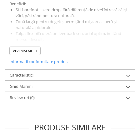
Beneficii:
Stil barefoot – zero drop, fără diferență de nivel între călcâi și
vârf, păstrând postura naturală.
Zonă largă pentru degete, permițând mișcarea liberă și
naturală a piciorului.
Talpa flexibilă oferă un feedback senzorial optim, imitând
mersul desculț.
Extrem de ușor, perfect pentru purtare casual la plajă, piscină
VEZI MAI MULT
sau în oraș.
Caracteristici speciale:
Informatii conformitate produs
Design inspirat de mocasini pentru un look relaxat, specific
stilului de plajă.
Caracteristici
Branț detașabil, permițând o experiență și mai apropiată de
stilul barefoot.
Ghid Mărimi
Greutate redusă, ideali pentru călătorii și utilizări diverse.
Sezoane: potrivit pentru primăvară și vară, datorită materialului
Review-uri
(0)
ușor și respirabil.
Întreținere: curățare manuală cu apă călduță și săpun blând.
Uscare naturală, evitând mașina de spălat și uscătorul
PRODUSE SIMILARE