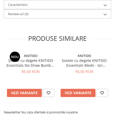
Caracteristici
Review-uri
(0)
PRODUSE SIMILARE
KNITIDO
KNITIDO
NOU
Șosete cu degete KNITIDO
Șosete cu degete KNITIDO
Essentials No Show Bumbac
Essentials Medii - Gri
- Alb
deschis
85,00 RON
90,00 RON
VEZI VARIANTE
VEZI VARIANTE
Newsletter
Nu rata ofertele si promotiile noastre