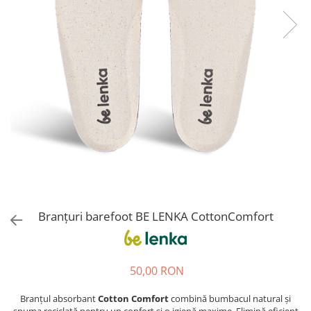
Sneakers
Șosete-pantofi
Șosete-pantofi
Reduceri
Reduceri
Branțuri barefoot BE LENKA CottonComfort
50,00 RON
Branțul absorbant
Cotton Comfort
combină bumbacul natural și
spuma reciclată pentru un confort și o igienă maxime. Elimină eficient