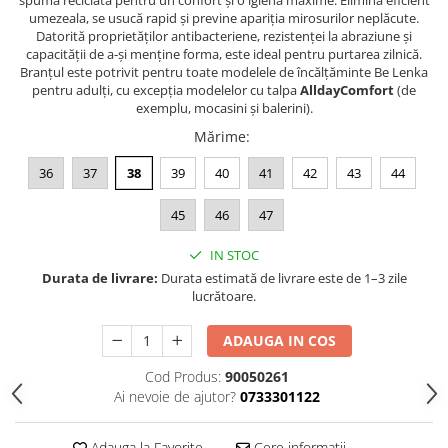
umezeala, se usucă rapid și previne apariția mirosurilor neplăcute.
Datorită proprietăților antibacteriene, rezistenței la abraziune și
capacității de a-și menține forma, este ideal pentru purtarea zilnică.
Branțul este potrivit pentru toate modelele de încălțăminte Be Lenka
pentru adulți, cu excepția modelelor cu talpa
AlldayComfort
(de
exemplu, mocasini și balerini).
Mărime
:
36
37
38
39
40
41
42
43
44
45
46
47
IN STOC
Durata de livrare:
Durata estimată de livrare este de 1–3 zile
lucrătoare.
ADAUGA IN COS
Cod Produs:
90050261
Ai nevoie de ajutor?
0733301122
Adauga la Favorite
Cere informatii