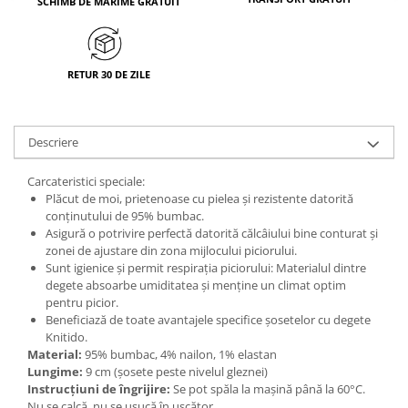
SCHIMB DE MĂRIME GRATUIT
RETUR 30 DE ZILE
Descriere
Carcateristici speciale:
Plăcut de moi, prietenoase cu pielea și rezistente datorită
conținutului de 95% bumbac.
Asigură o potrivire perfectă datorită călcâiului bine conturat și
zonei de ajustare din zona mijlocului piciorului.
Sunt igienice și permit respirația piciorului: Materialul dintre
degete absoarbe umiditatea și menține un climat optim
pentru picior.
Beneficiază de toate avantajele specifice șosetelor cu degete
Knitido.
Material:
95% bumbac, 4% nailon, 1% elastan
Lungime:
9 cm (șosete peste nivelul gleznei)
Instrucțiuni de îngrijire:
Se pot spăla la mașină până la 60°C.
Nu se calcă, nu se usucă în uscător.