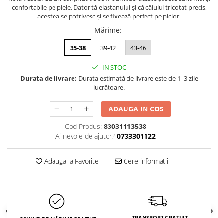
confortabile pe piele. Datorită elastanului și călcâiului tricotat precis,
acestea se potrivesc și se fixează perfect pe picior.
Mărime
:
35-38
39-42
43-46
IN STOC
Durata de livrare:
Durata estimată de livrare este de 1–3 zile
lucrătoare.
ADAUGA IN COS
Cod Produs:
83031113538
Ai nevoie de ajutor?
0733301122
Adauga la Favorite
Cere informatii
TRANSPORT GRATUIT