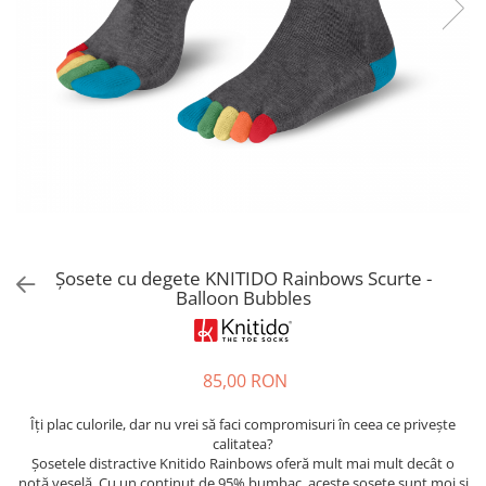
Sneakers
Șosete-pantofi
Șosete-pantofi
Reduceri
Reduceri
Șosete cu degete KNITIDO Rainbows Scurte -
Balloon Bubbles
85,00 RON
Îți plac culorile, dar nu vrei să faci compromisuri în ceea ce privește
calitatea?
Șosetele distractive Knitido Rainbows oferă mult mai mult decât o
notă veselă. Cu un conținut de 95% bumbac, aceste șosete sunt moi și