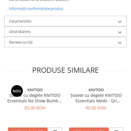
Informatii conformitate produs
Caracteristici
Ghid Mărimi
Review-uri
(0)
PRODUSE SIMILARE
KNITIDO
KNITIDO
NOU
Șosete cu degete KNITIDO
Șosete cu degete KNITIDO
Essentials No Show Bumbac
Essentials Medii - Gri
- Alb
deschis
85,00 RON
90,00 RON