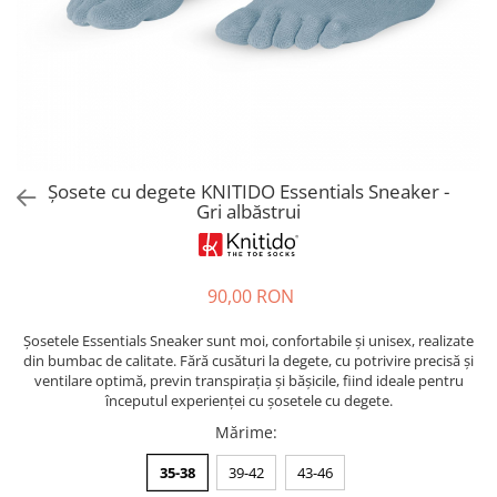
Sneakers
Șosete-pantofi
Șosete-pantofi
Reduceri
Reduceri
Șosete cu degete KNITIDO Essentials Sneaker -
Gri albăstrui
90,00 RON
Șosetele Essentials Sneaker sunt moi, confortabile și unisex, realizate
din bumbac de calitate. Fără cusături la degete, cu potrivire precisă și
ventilare optimă, previn transpirația și bășicile, fiind ideale pentru
începutul experienței cu șosetele cu degete.
Mărime
:
35-38
39-42
43-46