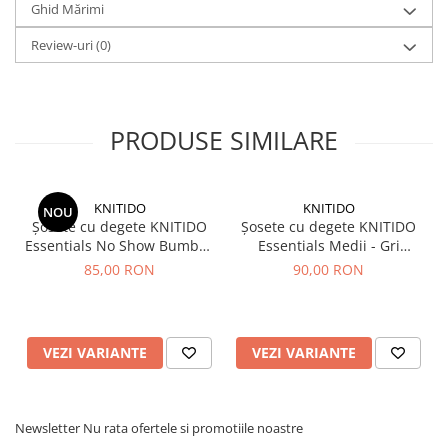
Ghid Mărimi
Review-uri
(0)
PRODUSE SIMILARE
KNITIDO
KNITIDO
NOU
Șosete cu degete KNITIDO
Șosete cu degete KNITIDO
Essentials No Show Bumbac
Essentials Medii - Gri
- Alb
deschis
85,00 RON
90,00 RON
VEZI VARIANTE
VEZI VARIANTE
Newsletter
Nu rata ofertele si promotiile noastre