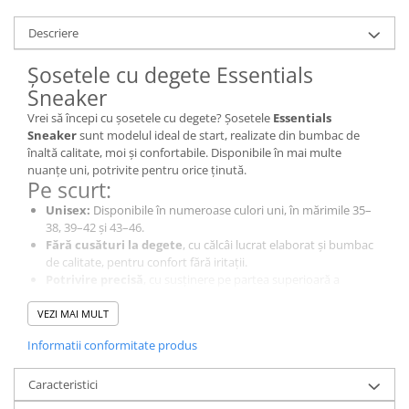
Descriere
Șosetele cu degete Essentials
Sneaker
Vrei să începi cu șosetele cu degete? Șosetele
Essentials
Sneaker
sunt modelul ideal de start, realizate din bumbac de
înaltă calitate, moi și confortabile. Disponibile în mai multe
nuanțe uni, potrivite pentru orice ținută.
Pe scurt:
Unisex:
Disponibile în numeroase culori uni, în mărimile 35–
38, 39–42 și 43–46.
Fără cusături la degete
, cu călcâi lucrat elaborat și bumbac
de calitate, pentru confort fără iritații.
Potrivire precisă
, cu susținere pe partea superioară a
piciorului și călcâi tricotat.
Respirabile și igienice:
Mențin un microclimat echilibrat,
VEZI MAI MULT
absorb transpirația dintre degete și previn bășicile.
Informatii conformitate produs
Material:
85% bumbac, 12% nailon, 2% poliester, 1% elastan
Lungime:
7 cm
Instrucțiuni de îngrijire:
Se pot spăla la mașină până la 60°C.
Caracteristici
Nu se calcă și nu se usucă în uscător.