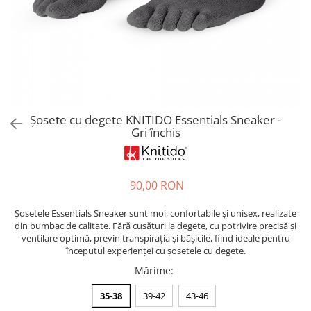
Sneakers
Șosete-pantofi
Șosete-pantofi
Reduceri
Reduceri
Șosete cu degete KNITIDO Essentials Sneaker -
Gri închis
90,00 RON
Șosetele Essentials Sneaker sunt moi, confortabile și unisex, realizate
din bumbac de calitate. Fără cusături la degete, cu potrivire precisă și
ventilare optimă, previn transpirația și bășicile, fiind ideale pentru
începutul experienței cu șosetele cu degete.
Mărime
:
35-38
39-42
43-46