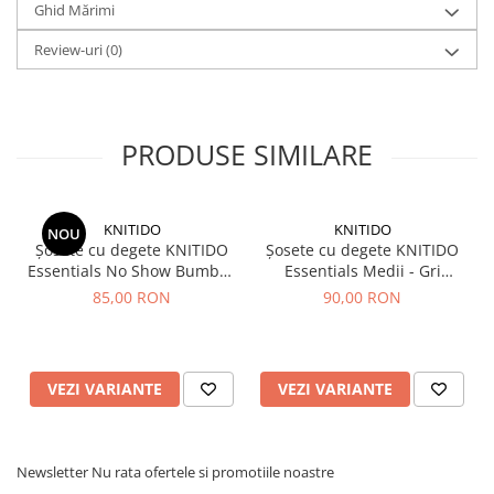
Ghid Mărimi
Review-uri
(0)
PRODUSE SIMILARE
KNITIDO
KNITIDO
NOU
Șosete cu degete KNITIDO
Șosete cu degete KNITIDO
Essentials No Show Bumbac
Essentials Medii - Gri
- Alb
deschis
85,00 RON
90,00 RON
VEZI VARIANTE
VEZI VARIANTE
Newsletter
Nu rata ofertele si promotiile noastre