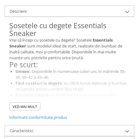
Descriere
Șosetele cu degete Essentials
Sneaker
Vrei să începi cu șosetele cu degete? Șosetele
Essentials
Sneaker
sunt modelul ideal de start, realizate din bumbac de
înaltă calitate, moi și confortabile. Disponibile în mai multe
nuanțe uni, potrivite pentru orice ținută.
Pe scurt:
Unisex:
Disponibile în numeroase culori uni, în mărimile 35–
38, 39–42 și 43–46.
Fără cusături la degete
, cu călcâi lucrat elaborat și bumbac
de calitate, pentru confort fără iritații.
Potrivire precisă
, cu susținere pe partea superioară a
piciorului și călcâi tricotat.
Respirabile și igienice:
Mențin un microclimat echilibrat,
VEZI MAI MULT
absorb transpirația dintre degete și previn bășicile.
Informatii conformitate produs
Material:
85% bumbac, 12% nailon, 2% poliester, 1% elastan
Lungime:
7 cm
Instrucțiuni de îngrijire:
Se pot spăla la mașină până la 60°C.
Caracteristici
Nu se calcă și nu se usucă în uscător.