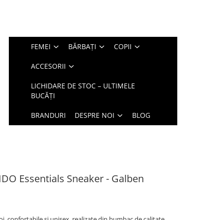
FEMEI
BĂRBAȚI
COPII
ACCESORII
LICHIDARE DE STOC – ULTIMELE
BUCĂȚI
BRANDURI
DESPRE NOI
BLOG
IDO Essentials Sneaker - Galben
, confortabile și unisex, realizate din bumbac de calitate.