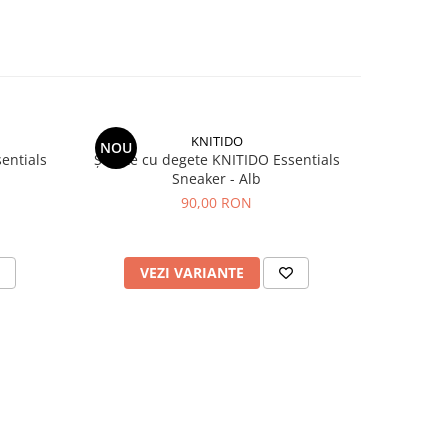
KNITIDO
NOU
NOU
entials
Șosete cu degete KNITIDO Essentials
Șosete c
Sneaker - Alb
Sn
90,00 RON
VEZI VARIANTE
V