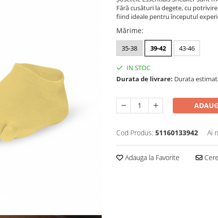
Fără cusături la degete, cu potrivire 
fiind ideale pentru începutul experi
Mărime
:
35-38
39-42
43-46
IN STOC
Durata de livrare:
Durata estimată 
ADAUG
Cod Produs:
51160133942
Ai 
Adauga la Favorite
Cere 