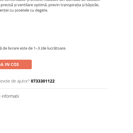
precisă și ventilare optimă, previn transpirația și bășicile,
enței cu șosetele cu degete.
de livrare este de 1–3 zile lucrătoare.
A IN COS
nevoie de ajutor?
0733301122
informatii