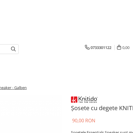
0733301122
0,00
neaker - Galben
Șosete cu degete KNIT
90,00 RON
Șosetele Essentials Sneaker sunt moi