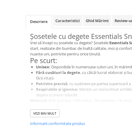
Caracteristici
Ghid Mărimi
Review-u
Descriere
Șosetele cu degete Essentials S
Vrei să începi cu șosetele cu degete? Șosetele
Essentials 
start, realizate din bumbac de înaltă calitate, moi și confor
nuanțe uni, potrivite pentru orice ținută.
Pe scurt:
Unisex:
Disponibile în numeroase culori uni, în mărimil
Fără cusături la degete
, cu călcâi lucrat elaborat și 
fără iritații.
Potrivire precisă
, cu susținere pe partea superioară a pi
Respirabile și igienice:
Mențin un microclimat echilibr
degete și previn bășicile.
Material:
85% bumbac, 12% nailon, 2% poliester, 1% elas
Lungime:
7 cm
Instrucțiuni de îngrijire:
Se pot spăla la mașină până la 6
VEZI MAI MULT
uscător.
Informatii conformitate produs