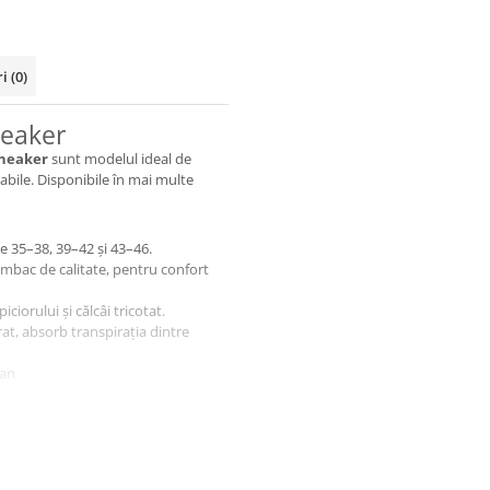
ri
(0)
neaker
Sneaker
sunt modelul ideal de
tabile. Disponibile în mai multe
e 35–38, 39–42 și 43–46.
bumbac de calitate, pentru confort
ciorului și călcâi tricotat.
at, absorb transpirația dintre
tan
0°C. Nu se calcă și nu se usucă în