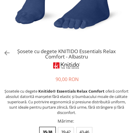
Sneakers
Șosete-pantofi
Șosete-pantofi
Reduceri
Reduceri
Șosete cu degete KNITIDO Essentials Relax
Comfort - Albastru
90,00 RON
Șosetele cu degete
Knitido® Essentials Relax
Comfort
oferă confort
absolut datorită manșetei fără elastic și bumbacului moale de calitate
superioară. Cu potrivire ergonomică și presiune distribuită uniform,
sunt ideale pentru purtare zilnică, fără urme, fără strângere și fără
disconfort.
Mărime
:
35-38
39-42
43-46