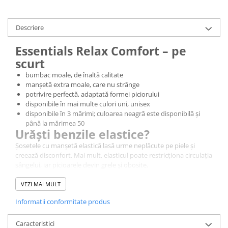
Descriere
Essentials Relax Comfort – pe
scurt
bumbac moale, de înaltă calitate
manșetă extra moale, care nu strânge
potrivire perfectă, adaptată formei piciorului
disponibile în mai multe culori uni, unisex
disponibile în 3 mărimi; culoarea neagră este disponibilă și
până la mărimea 50
Urăști benzile elastice?
Șosetele cu manșetă elastică lasă urme neplăcute pe piele și
creează disconfort. Mai mult, elasticul poate restricționa circulația
sângelui, iar picioarele devin grele și obosite.
Șosetele ar trebui să încălzească, să protejeze și să acopere
piciorul – fără să strângă gamba sau să afecteze starea de bine. În
VEZI MAI MULT
mod ideal, nici nu ar trebui să le simți, ci doar să-ți ofere o
Informatii conformitate produs
senzație de lejeritate.
Soluția Knitido®: Essentials
Caracteristici
Relax
Comfort