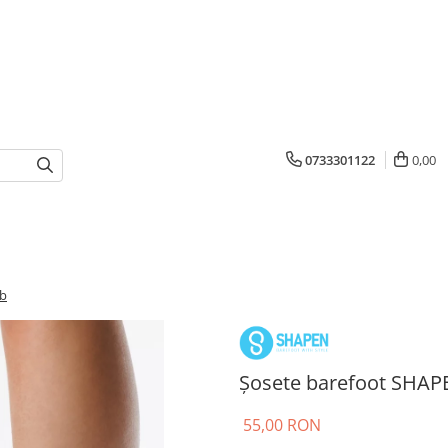
0733301122
0,00
lb
Șosete barefoot SHAPE
55,00 RON