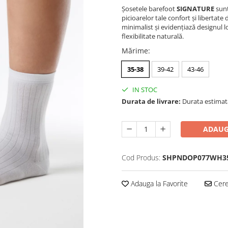
Șosetele barefoot
SIGNATURE
sunt
picioarelor tale confort și libertat
minimalist și evidențiază designul lo
flexibilitate naturală.
Mărime
:
35-38
39-42
43-46
IN STOC
Durata de livrare:
Durata estimată 
ADAUG
Cod Produs:
SHPNDOP077WH3
Adauga la Favorite
Cere 