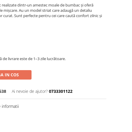
 realizate dintr-un amestec moale de bumbac și oferă
e de mișcare. Au un model striat care adaugă un detaliu
r curat. Sunt perfecte pentru cei care caută confort zilnic și
de livrare este de 1–3 zile lucrătoare.
A IN COS
538
Ai nevoie de ajutor?
0733301122
informatii