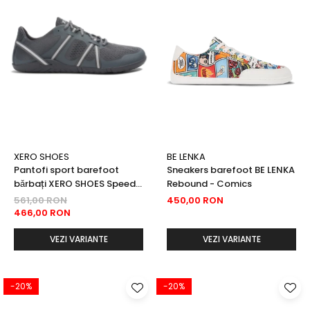
XERO SHOES
BE LENKA
Pantofi sport barefoot
Sneakers barefoot BE LENKA
bǎrbați XERO SHOES Speed
Rebound - Comics
Force II - Gri
561,00 RON
450,00 RON
466,00 RON
VEZI VARIANTE
VEZI VARIANTE
-20%
-20%