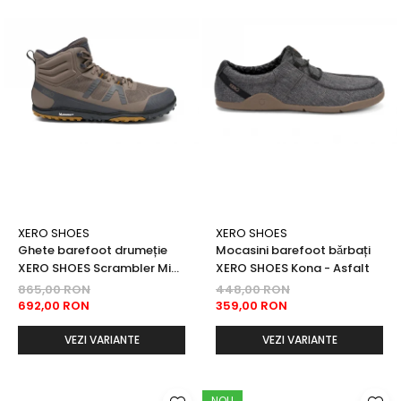
XERO SHOES
XERO SHOES
Ghete barefoot drumeție
Mocasini barefoot bǎrbați
XERO SHOES Scrambler Mid
XERO SHOES Kona - Asfalt
II bǎrbați - Maro & gri
865,00 RON
448,00 RON
692,00 RON
359,00 RON
VEZI VARIANTE
VEZI VARIANTE
NOU