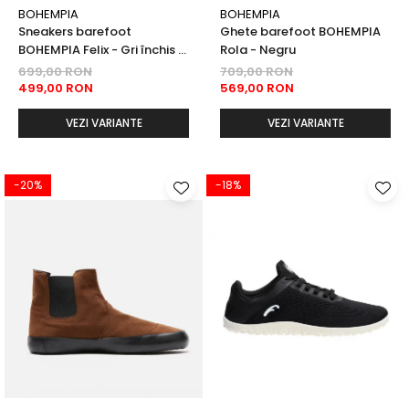
BOHEMPIA
BOHEMPIA
Sneakers barefoot
Ghete barefoot BOHEMPIA
BOHEMPIA Felix - Gri închis /
Rola - Negru
Negru
699,00 RON
709,00 RON
499,00 RON
569,00 RON
VEZI VARIANTE
VEZI VARIANTE
-20%
-18%