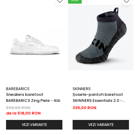
BAREBARICS
SKINNERS
Sneakers barefoot
Șosete-pantofi barefoot
BAREBARICS Zing Piele - Alb
SKINNERS Essentials 2.0 -
Concrete
690,00 RON
335,00 RON
de la 518,00 RON
VEZI VARIANTE
VEZI VARIANTE