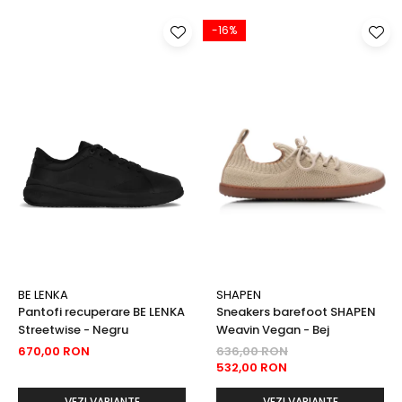
-16%
BE LENKA
SHAPEN
Pantofi recuperare BE LENKA
Sneakers barefoot SHAPEN
Streetwise - Negru
Weavin Vegan - Bej
670,00 RON
636,00 RON
532,00 RON
VEZI VARIANTE
VEZI VARIANTE