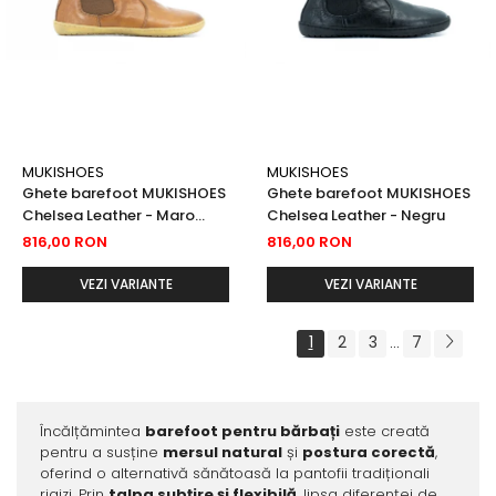
MUKISHOES
MUKISHOES
Ghete barefoot MUKISHOES
Ghete barefoot MUKISHOES
Chelsea Leather - Maro
Chelsea Leather - Negru
caramel
816,00 RON
816,00 RON
VEZI VARIANTE
VEZI VARIANTE
1
2
3
7
...
Încălțămintea
barefoot pentru bărbați
este creată
pentru a susține
mersul natural
și
postura corectă
,
oferind o alternativă sănătoasă la pantofii tradiționali
rigizi. Prin
talpa subțire și flexibilă
, lipsa diferenței de