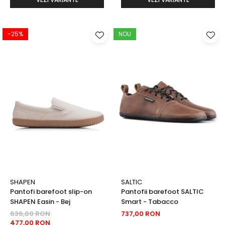
-25%
NOU
SHAPEN
SALTIC
Pantofi barefoot slip-on
Pantofii barefoot SALTIC
SHAPEN Easin - Bej
Smart - Tabacco
636,00 RON
737,00 RON
477,00 RON