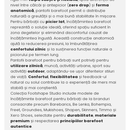
nivel între călcâi și antepicior (
zero drop
) și
forma
anatomică
, pantofii barefoot permit o distribuție
naturală a greutății și o mai bună stabilitate în mișcare.
Pentru bărbații cu
picior lat
, încălțămintea barefoot
reprezintă o soluție ideală, oferind spațiu suficient în
zona degetelor și eliminând disconfortul cauzat de
încălțămintea îngustă. Această construcție anatomică
ajută la reducerea presiunii, la îmbunătățirea
confortului zilnic
și la susținerea funcției naturale a
piciorului pe termen lung.
Pantofii barefoot pentru bărbați sunt potriviți pentru
utilizare zilnică
, muncă, activități urbane, sport sau
activități
outdoor
, adaptându-se ușor diferitelor stiluri
de viață.
Confortul
,
flexibilitatea
și feedback-ul
natural cu solul contribuie la o experiență de mers mai
stabilă și mai conștientă.
Colecția Footshape Studio include modele de
încălțăminte barefoot pentru bărbați de la branduri
consacrate precum Barebarics, Be Lenka, Bohempia,
Freet, Groundies, Mukishoes, Shapen, Skinners, Timmo și
Xero Shoes, selectate pentru
durabilitate
,
materiale
premium
și respectarea
principiilor barefoot
autentice
.