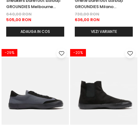
Sneakers barefoot bǎrbați
Ghete barefoot bǎrbați
GROUNDIES Melbourne
GROUNDIES Milano
Barefoot+ - Negru
Barefoot+ - Negru
640,00 RON
730,00 RON
(wide/lat)
(wide/lat)
505,00 RON
636,00 RON
ADAUGA IN COS
VEZI VARIANTE
-29%
-20%