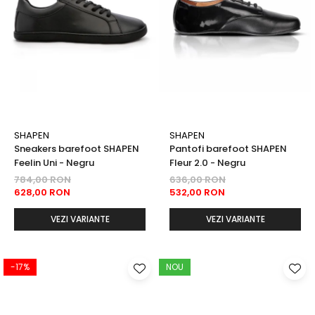
Sneakers
Șosete-pantofi
Șosete-pantofi
Reduceri
Reduceri
SHAPEN
SHAPEN
Sneakers barefoot SHAPEN
Pantofi barefoot SHAPEN
Feelin Uni - Negru
Fleur 2.0 - Negru
784,00 RON
636,00 RON
628,00 RON
532,00 RON
VEZI VARIANTE
VEZI VARIANTE
-17%
NOU