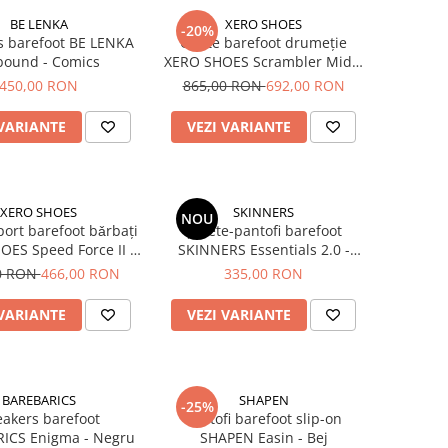
BE LENKA
XERO SHOES
-20%
s barefoot BE LENKA
Ghete barefoot drumeție
bound - Comics
XERO SHOES Scrambler Mid II
bǎrbați - Maro & gri
450,00 RON
865,00 RON
692,00 RON
 VARIANTE
VEZI VARIANTE
XERO SHOES
SKINNERS
NOU
port barefoot bǎrbați
Șosete-pantofi barefoot
ES Speed Force II -
SKINNERS Essentials 2.0 -
Gri
Concrete
0 RON
466,00 RON
335,00 RON
 VARIANTE
VEZI VARIANTE
BAREBARICS
SHAPEN
-25%
akers barefoot
Pantofi barefoot slip-on
ICS Enigma - Negru
SHAPEN Easin - Bej