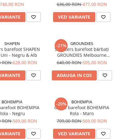
740,00 RON
636,00 RON
477,00 RON
 VARIANTE
VEZI VARIANTE
SHAPEN
GROUNDIES
-21%
rs barefoot SHAPEN
Sneakers barefoot bǎrbați
 Uni - Negru & Alb
GROUNDIES Melbourne
Barefoot+ - Negru (wide/lat)
0 RON
628,00 RON
640,00 RON
505,00 RON
 VARIANTE
ADAUGA IN COS
BOHEMPIA
BOHEMPIA
-20%
barefoot BOHEMPIA
Ghete barefoot BOHEMPIA
Rola - Negru
Rola - Maro
0 RON
569,00 RON
709,00 RON
569,00 RON
 VARIANTE
VEZI VARIANTE