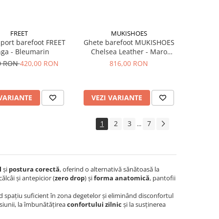
FREET
MUKISHOES
sport barefoot FREET
Ghete barefoot MUKISHOES
ga - Bleumarin
Chelsea Leather - Maro
caramel
0 RON
420,00 RON
816,00 RON
 VARIANTE
VEZI VARIANTE
1
2
3
7
...
l
și
postura corectă
, oferind o alternativă sănătoasă la
călcâi și antepicior (
zero drop
) și
forma anatomică
, pantofii
nd spațiu suficient în zona degetelor și eliminând disconfortul
siunii, la îmbunătățirea
confortului zilnic
și la susținerea