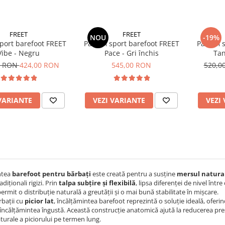
FREET
FREET
NOU
-19%
sport barefoot FREET
Pantofi sport barefoot FREET
Pantofi 
Vibe - Negru
Pace - Gri închis
Tan
0 RON
424,00 RON
545,00 RON
520,0
VARIANTE
VEZI VARIANTE
VEZI
ntea
barefoot pentru bărbați
este creată pentru a susține
mersul natura
adiționali rigizi. Prin
talpa subțire și flexibilă
, lipsa diferenței de nivel între 
ermit o distribuție naturală a greutății și o mai bună stabilitate în mișcare.
rbații cu
picior lat
, încălțămintea barefoot reprezintă o soluție ideală, oferi
încălțămintea îngustă. Această construcție anatomică ajută la reducerea pre
aturale a piciorului pe termen lung.