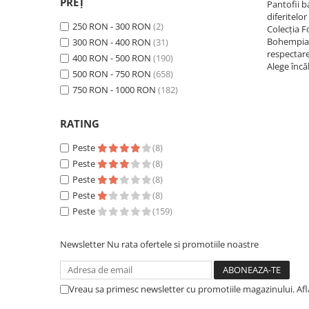
BottleYarn WR
(1)
PREȚ
Pantofii b
Microfibră
(2)
diferitelor
250 RON - 300 RON
(2)
Colecția F
Materiale vegane
(1)
Bohempia,
300 RON - 400 RON
(31)
Mesh
(3)
respectar
400 RON - 500 RON
(190)
Textil
(32)
Alege încă
500 RON - 750 RON
(658)
Pânză de cânepă
(1)
750 RON - 1000 RON
(182)
TORAY Ultrasuede®
(2)
BottleYarn
(1)
RATING
CoffeeYarn
(3)
Bumbac
(7)
Peste
(8)
Poliester
(1)
Peste
(8)
Piele ecologica
(3)
Peste
(8)
Peste
(8)
Peste
(159)
Newsletter
Nu rata ofertele si promotiile noastre
Vreau sa primesc newsletter cu promotiile magazinului. Af