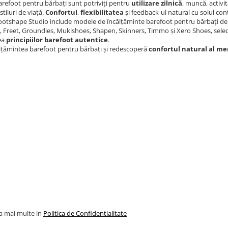
arefoot pentru bărbați sunt potriviți pentru
utilizare zilnică
, muncă, activit
 stiluri de viață.
Confortul
,
flexibilitatea
și feedback-ul natural cu solul con
ootshape Studio include modele de încălțăminte barefoot pentru bărbați de
 Freet, Groundies, Mukishoes, Shapen, Skinners, Timmo și Xero Shoes, sele
ea
principiilor barefoot autentice
.
lțămintea barefoot pentru bărbați și redescoperă
confortul natural al me
la mai multe in
Politica de Confidentialitate