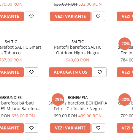
670,00 RON
636,00 RON
532,00 RON
VARIANTE
VEZI VARIANTE
VEZI
SALTIC
SALTIC
-20%
barefoot SALTIC Smart
Pantofii barefoot SALTIC
Sneake
- Tabacco
Outdoor High - Negru
Feelin
737,00 RON
949,00 RON
784,0
VARIANTE
ADAUGA IN COS
VEZI
GROUNDIES
BOHEMPIA
-29%
-20%
 barefoot bǎrbați
Sneakers barefoot BOHEMPIA
Ghete 
S Milano Barefoot+
Felix - Gri închis / Negru
egru (wide/lat)
0 RON
636,00 RON
699,00 RON
499,00 RON
709,0
VARIANTE
VEZI VARIANTE
VEZI