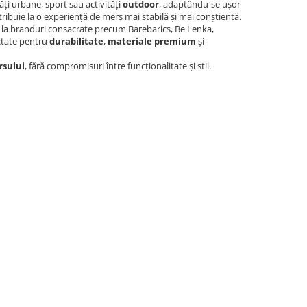
ăți urbane, sport sau activități
outdoor
, adaptându-se ușor
tribuie la o experiență de mers mai stabilă și mai conștientă.
 la branduri consacrate precum Barebarics, Be Lenka,
ctate pentru
durabilitate
,
materiale premium
și
rsului
, fără compromisuri între funcționalitate și stil.