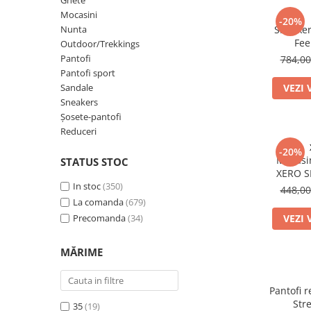
Sneakers
Șosete-pantofi
Ghete
Mocasini
-20%
Șosete-pantofi
Reduceri
Nunta
Sneaker
Fee
Reduceri
Outdoor/Trekkings
Pantofi
784,0
Pantofi sport
Sandale
VEZI 
Sneakers
Șosete-pantofi
Reduceri
-20%
Mocasin
STATUS STOC
XERO S
In stoc
(350)
448,0
La comanda
(679)
Precomanda
(34)
VEZI 
MĂRIME
Pantofi 
Str
35
(19)