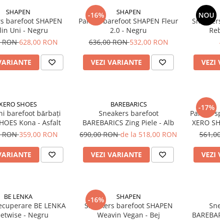
SHAPEN
SHAPEN
-16%
NOU
s barefoot SHAPEN
Pantofi barefoot SHAPEN Fleur
Sneaker
lin Uni - Negru
2.0 - Negru
Re
0 RON
628,00 RON
636,00 RON
532,00 RON
VARIANTE
VEZI VARIANTE
VEZI
XERO SHOES
BAREBARICS
-17%
i barefoot bǎrbați
Sneakers barefoot
Pantofi s
HOES Kona - Asfalt
BAREBARICS Zing Piele - Alb
XERO SHO
0 RON
359,00 RON
690,00 RON
de la 518,00 RON
561,0
VARIANTE
VEZI VARIANTE
VEZI
BE LENKA
SHAPEN
-16%
recuperare BE LENKA
Sneakers barefoot SHAPEN
Sne
eetwise - Negru
Weavin Vegan - Bej
BAREBAR